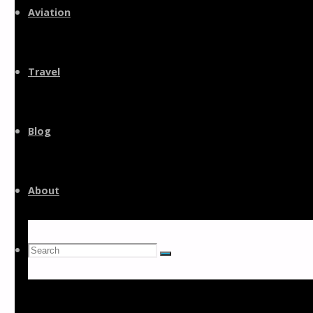
to
Aviation
content
Travel
Blog
About
Search
Search
Search
for: