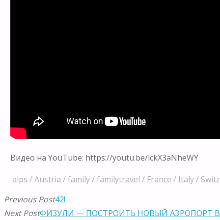
Видео на YouTube: https://youtu.be/lckX3aNheWY
alps
/
Austria
/
family
/
familytravel
/
France
/
Italy
/
Swit
Previous Post
42!
Next Post
ФИЗУЛИ — ПОСТРОИТЬ НОВЫЙ АЭРОПОРТ В 