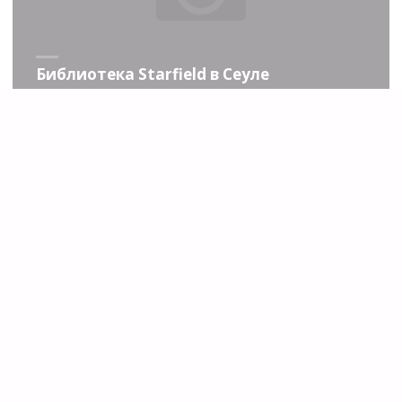
Библиотека Starfield в Сеуле
Однажды в зимней Баварии…