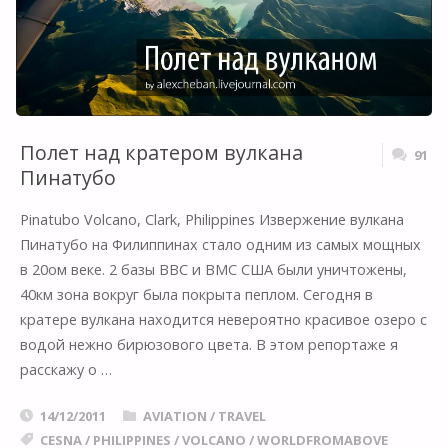
ПРОСТУЮ
ФИЛИППИНСКУЮ
МАРШРУТКУ!"
Полет над кратером вулкана
91
Пинатубо
Pinatubo Volcano, Clark, Philippines Извержение вулкана
Пинатубо на Филиппинах стало одним из самых мощных
в 20ом веке. 2 базы ВВС и ВМС США были уничтожены,
40км зона вокруг была покрыта пеплом. Сегодня в
кратере вулкана находится невероятно красивое озеро с
водой нежно бирюзового цвета. В этом репортаже я
расскажу о …
14/12/2011
AVIATION
/
TRAVEL
CESNA
/
PHILIPPINES
/
VOLCANO
/
WORLDFROMABOVE