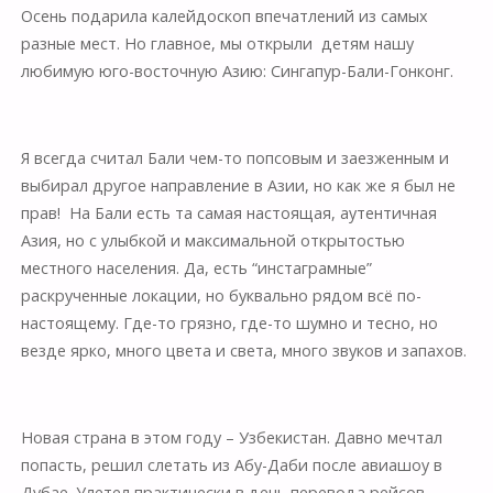
Осень подарила калейдоскоп впечатлений из самых
разные мест. Но главное, мы открыли детям нашу
любимую юго-восточную Азию: Сингапур-Бали-Гонконг.
Я всегда считал Бали чем-то попсовым и заезженным и
выбирал другое направление в Азии, но как же я был не
прав! На Бали есть та самая настоящая, аутентичная
Азия, но с улыбкой и максимальной открытостью
местного населения. Да, есть “инстаграмные”
раскрученные локации, но буквально рядом всё по-
настоящему. Где-то грязно, где-то шумно и тесно, но
везде ярко, много цвета и света, много звуков и запахов.
Новая страна в этом году – Узбекистан. Давно мечтал
попасть, решил слетать из Абу-Даби после авиашоу в
Дубае. Улетел практически в день перевода рейсов