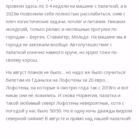
провели здесь по 3-4 недели на машине с палаткой, а в
2023м позволили себе полностью расслабиться, сняв с
плеч логистические задачи, ночлег и питания. Никаких
экскурсий, только релакс и неспешные прогулки по
городам – Берген, Ставангер, Мольде. На машине мы в
города не заезжали вообще. Автопутешествие с
палаткой конечно намного круче, но круиз тоже по-
своему хорош.
На август планов не было… но надо же было случиться
билетам из Гданьска на Лофотены за 20 евро…
Лофотены, на которые я смотрю года так с 2018го и всё
никак они не ложились. И снова Норвегия, палатка и
такой любимый север! Лофотены невероятные, хотя с
погодой у нас было 50/50. Но в одну ночь дважды видели
северной сияние! В августе и прямо над нашей палаткой!