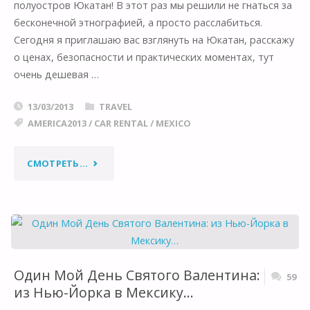
полуостров Юкатан! В этот раз мы решили не гнаться за
бесконечной этнографией, а просто расслабиться.
Сегодня я приглашаю вас взглянуть на Юкатан, расскажу
о ценах, безопасности и практических моментах, тут
очень дешевая …
13/03/2013
TRAVEL
AMERICA2013
/
CAR RENTAL
/
MEXICO
"ПО
СМОТРЕТЬ...
МЕКСИКЕ
НА
АВТО:
Один Мой День Святого Валентина:
59
МОРЕ,
из Нью-Йорка в Мексику…
СОЛНЦЕ,