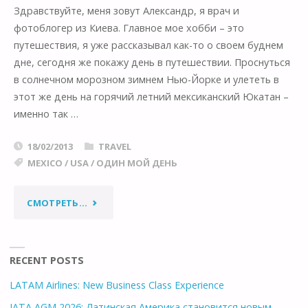
Здравствуйте, меня зовут Александр, я врач и
ПЕЩЕРЫ,
фотоблогер из Киева. Главное мое хобби – это
путешествия, я уже раccказывал как-то о своем буднем
ПИРАМИДЫ
дне, сегодня же покажу день в путешествии. Проснуться
в солнечном морозном зимнем Нью-Йорке и улететь в
И…
этот же день на горячий летний мексиканский Юкатан –
ВЗЯТКА
именно так …
ПОЛИЦЕЙСКОМУ"
18/02/2013
TRAVEL
MEXICO
/
USA
/
ОДИН МОЙ ДЕНЬ
"ОДИН
СМОТРЕТЬ...
МОЙ
ДЕНЬ
RECENT POSTS
LATAM Airlines: New Business Class Experience
СВЯТОГО
IATA AGM 2026: Латинская Америка становится новым