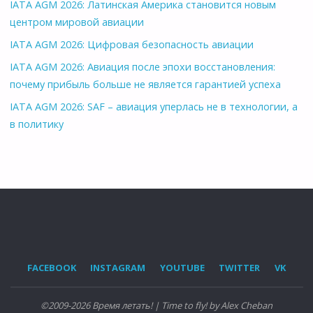
IATA AGM 2026: Латинская Америка становится новым
центром мировой авиации
IATA AGM 2026: Цифровая безопасность авиации
IATA AGM 2026: Авиация после эпохи восстановления:
почему прибыль больше не является гарантией успеха
IATA AGM 2026: SAF – авиация уперлась не в технологии, а
в политику
FACEBOOK
INSTAGRAM
YOUTUBE
TWITTER
VK
©2009-2026 Время летать! | Time to fly! by Alex Cheban