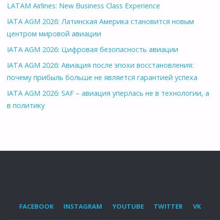
LATAM Airlines: New Business Class Experience
IATA AGM 2026: Латинская Америка становится новым
центром мировой авиации
IATA AGM 2026: Цифровая безопасность авиации
IATA AGM 2026: Авиация после эпохи восстановления:
почему прибыль больше не является гарантией успеха
IATA AGM 2026: SAF – авиация уперлась не в технологии, а
в политику
FACEBOOK
INSTAGRAM
YOUTUBE
TWITTER
VK