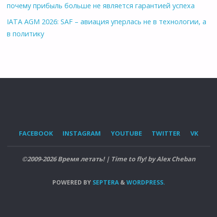
почему прибыль больше не является гарантией успеха
IATA AGM 2026: SAF – авиация уперлась не в технологии, а
в политику
FACEBOOK
INSTAGRAM
YOUTUBE
TWITTER
VK
©2009-2026 Время летать! | Time to fly! by Alex Cheban
POWERED BY
SEPTERA
&
WORDPRESS.