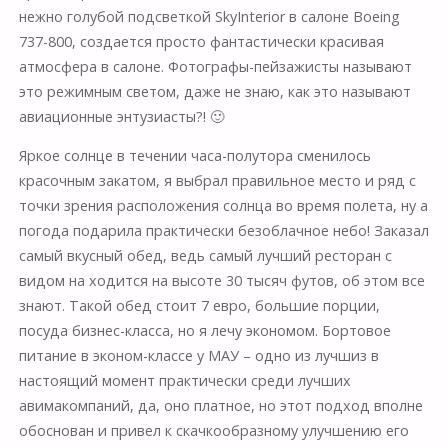
нежно голубой подсветкой SkyInterior в салоне Boeing
737-800, создается просто фантастически красивая
атмосфера в салоне. Фотографы-пейзажисты называют
это режимным светом, даже не знаю, как это называют
авиационные энтузиасты?! 🙂
Яркое солнце в течении часа-полутора сменилось
красочным закатом, я выбрал правильное место и ряд с
точки зрения расположения солнца во время полета, ну а
погода подарила практически безоблачное небо! Заказал
самый вкусный обед, ведь самый лучший ресторан с
видом на ходится на высоте 30 тысяч футов, об этом все
знают. Такой обед стоит 7 евро, большие порции,
посуда бизнес-класса, но я лечу экономом. Бортовое
питание в эконом-классе у МАУ – одно из лучшиз в
настоящий момент практически среди лучших
авимакомпаний, да, оно платное, но этот подход вполне
обоснован и привел к скачкообразному улучшению его