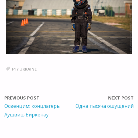
F1
/
UKRAINE
PREVIOUS POST
NEXT POST
Освенцим: концлагерь
Одна тысяча ощущений
Аушвиц-Биркенау