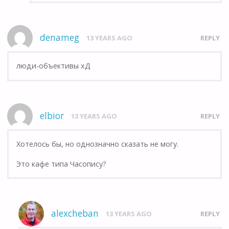
denameg
13 YEARS AGO
REPLY
люди-объективы хД
elbior
13 YEARS AGO
REPLY
Хотелось бы, но однозначно сказать не могу.
Это кафе типа Часопису?
alexcheban
13 YEARS AGO
REPLY