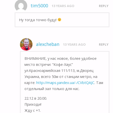
tim5000
13 YEARS AGO
REPLY
Ну тогда точно буду!
alexcheban
13 YEARS AGO
REPLY
ВНИМАНИЕ, у нас новое, более удобное
место встречи: “Кофе-Хаус”
ул.Красноармейская 111/113, м.Дворец
Украина, всего 50м от станции метро, на
карте:
http://maps.yandex.ua/-/CVbtQAJC
. Там
отдельный зал только для нас.
22.12 в 20.00.
Приходи!
Жду с +1.