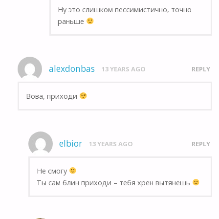
Ну это слишком пессимистично, точно
раньше
alexdonbas
13 YEARS AGO
REPLY
Вова, приходи
elbior
13 YEARS AGO
REPLY
Не смогу
Ты сам блин приходи – тебя хрен вытянешь