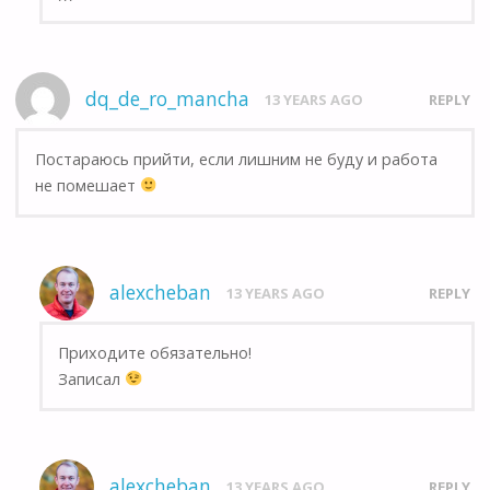
dq_de_ro_mancha
13 YEARS AGO
REPLY
Постараюсь прийти, если лишним не буду и работа
не помешает
alexcheban
13 YEARS AGO
REPLY
Приходите обязательно!
Записал
alexcheban
13 YEARS AGO
REPLY