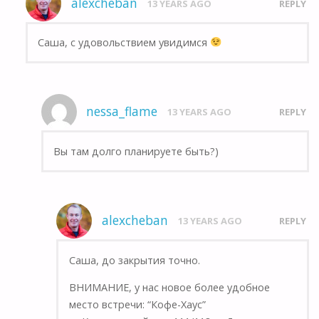
alexcheban
13 YEARS AGO
REPLY
Саша, с удовольствием увидимся
nessa_flame
13 YEARS AGO
REPLY
Вы там долго планируете быть?)
alexcheban
13 YEARS AGO
REPLY
Саша, до закрытия точно.
ВНИМАНИЕ, у нас новое более удобное
место встречи: “Кофе-Хаус”