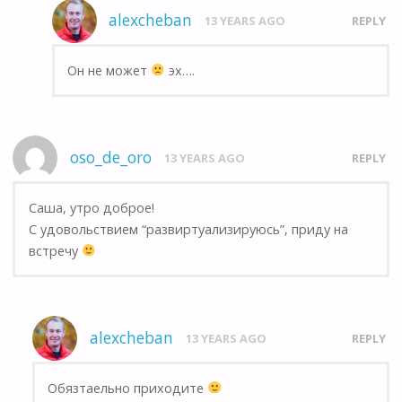
alexcheban
13 YEARS AGO
REPLY
Он не может
эх….
oso_de_oro
13 YEARS AGO
REPLY
Саша, утро доброе!
С удовольствием “развиртуализируюсь”, приду на
встречу
alexcheban
13 YEARS AGO
REPLY
Обязтаельно приходите