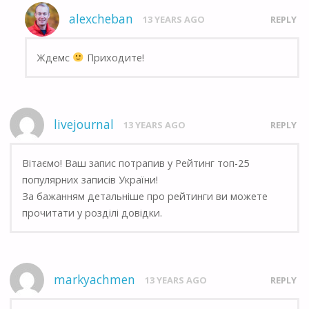
alexcheban
13 YEARS AGO
REPLY
Ждемс
Приходите!
livejournal
13 YEARS AGO
REPLY
Вітаємо! Ваш запис потрапив у Рейтинг топ-25
популярних записів України!
За бажанням детальніше про рейтинги ви можете
прочитати у розділі довідки.
markyachmen
13 YEARS AGO
REPLY