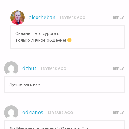
alexcheban
13 YEARS AGO
REPLY
Онлайн – это сурогат.
Только личное общение!
dzhut
13 YEARS AGO
REPLY
Лучше вы к нам!
odrianos
13 YEARS AGO
REPLY
До Майдана примерно 500 метров. Это