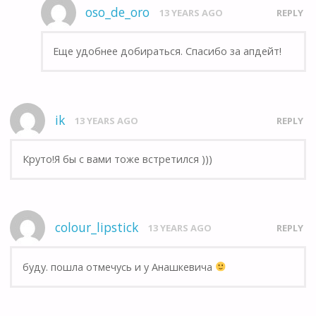
oso_de_oro
13 YEARS AGO
REPLY
Еще удобнее добираться. Спасибо за апдейт!
ik
13 YEARS AGO
REPLY
Круто!Я бы с вами тоже встретился )))
colour_lipstick
13 YEARS AGO
REPLY
буду. пошла отмечусь и у Анашкевича