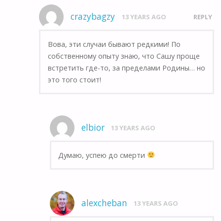
crazybagzy
13 YEARS AGO
REPLY
Вова, эти случаи бывают редкими! По
собственному опыту знаю, что Сашу проще
встретить где-то, за пределами Родины… но
это того стоит!
elbior
13 YEARS AGO
Думаю, успею до смерти
alexcheban
13 YEARS AGO