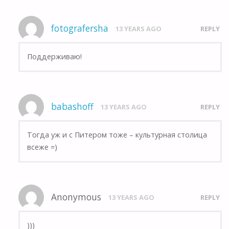
fotografersha
13 YEARS AGO
REPLY
Поддерживаю!
babashoff
13 YEARS AGO
REPLY
Тогда уж и с Питером тоже – культурная столица
всеже =)
Anonymous
13 YEARS AGO
REPLY
)))