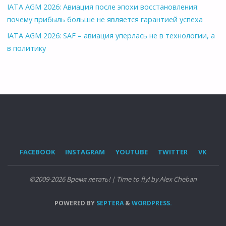
IATA AGM 2026: Авиация после эпохи восстановления:
почему прибыль больше не является гарантией успеха
IATA AGM 2026: SAF – авиация уперлась не в технологии, а
в политику
FACEBOOK
INSTAGRAM
YOUTUBE
TWITTER
VK
©2009-2026 Время летать! | Time to fly! by Alex Cheban
POWERED BY
SEPTERA
&
WORDPRESS.