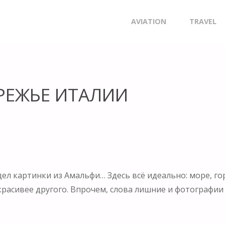
Skip
AVIATION
TRAVEL
to
content
РЕЖЬЕ ИТАЛИИ
ел картинки из Амальфи… Здесь всё идеально: море, го
красивее другого. Впрочем, слова лишние и фотографии г