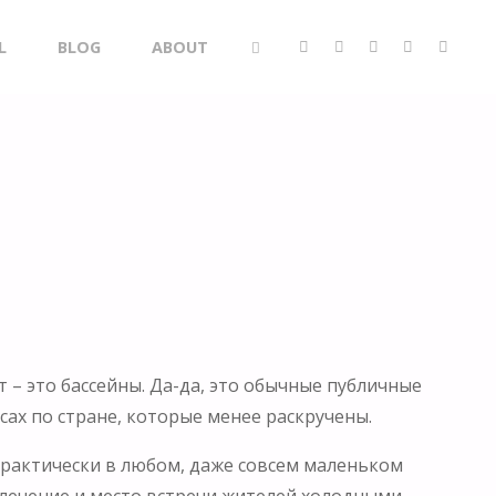
L
BLOG
ABOUT
SEARCH
 – это бассейны. Да-да, это обычные публичные
ксах по стране, которые менее раскручены.
 Практически в любом, даже совсем маленьком
звлечение и место встречи жителей холодными