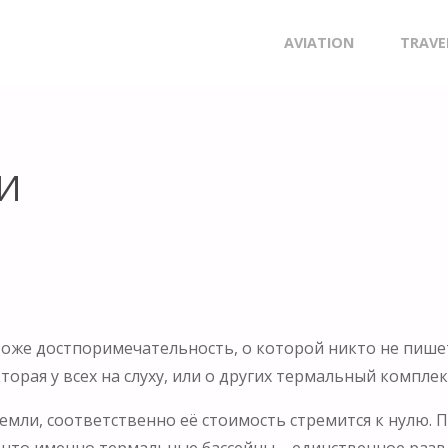
Skip
AVIATION
TRAVE
to
content
И
тоже достпоримечательность, о которой никто не пишет
 кторая у всех на слуху, или о других термальный компле
земли, соответственно её стоимость стремится к нулю.
аю, что именно термальные бассейны – единственное ра