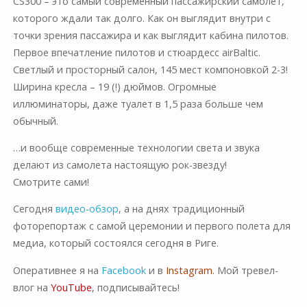
CS300 – это самый современный пассажирский самолет,
которого ждали так долго. Как он выглядит внутри с
точки зрения пассажира и как выглядит кабина пилотов.
Первое впечатление пилотов и стюардесс airBaltic.
Светлый и просторный салон, 145 мест компоновкой 2-3!
Ширина кресла – 19 (!) дюймов. Огромные
иллюминаторы, даже туалет в 1,5 раза больше чем
обычный.
…и вообще современные технологии света и звука
делают из самолета настоящую рок-звезду!
Смотрите сами!
Сегодня
видео-обзор
, а на днях традиционный
фоторепортаж с самой церемонии и первого полета для
медиа, который состоялся сегодня в Риге.
Оперативнее я на
Facebook
и в
Instagram
. Мой тревел-
влог на
YouTube
, подписывайтесь!