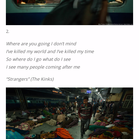
2.
Where are you going I don’t mind
I’ve killed my world and I’ve killed my time
So where do I go what do I see
I see many people coming after me
“Strangers” (The Kinks)