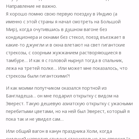
Направление не важно.
Я хорошо помню свою первую поездку в Индию (а
именно с этой страны я начал смотреть на Большой
Мир), когда очутившись в душном вагоне без
кондиционера и окнами без стекол, поезд въезжает в
какие-то джунгли и в окна влетают на свет гигантские
стрекозы, с озорным жужжанием растворяющиеся в
тамбуре… И как я с головой нырнул тогда в спальник,
лежа на третей полке… Или может мне показалось, что
стрекозы были гигантскими?!
И как моими попутчиком оказался портной из
Бангладеша… он мне подарил открытку с видом на
Эверест. Такую дешевую азиатскую открытку с ужасными
перебитыми цветами, но на ней был Эверест, который я
пока так и не увидел сам…
Или общий вагон в канун праздника Холи, когда
сидящий напротив студент стеснительно так спросил “а