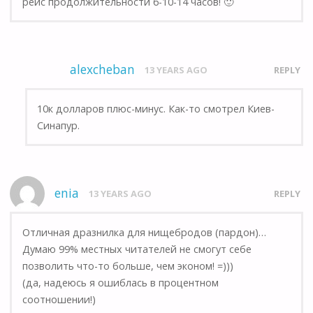
рейс продолжительности 6-10-14 часов! 🙂
alexcheban
13 YEARS AGO
REPLY
10к долларов плюс-минус. Как-то смотрел Киев-
Синапур.
enia
13 YEARS AGO
REPLY
Отличная дразнилка для нищебродов (пардон)…
Думаю 99% местных читателей не смогут себе
позволить что-то больше, чем эконом! =)))
(да, надеюсь я ошиблась в процентном
соотношении!)