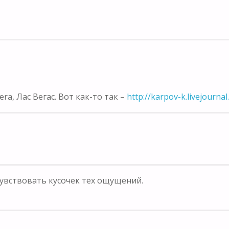
ra, Лас Вегас. Вот как-то так –
http://karpov-k.livejourna
чувствовать кусочек тех ощущений.