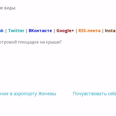
ие виды:
ok
|
Twitter
|
ВКонтакте
|
Google+
|
RSS-лента
|
Inst
мотровой площадке на крыше?
ание в аэропорту Женевы
Почувствовать себ