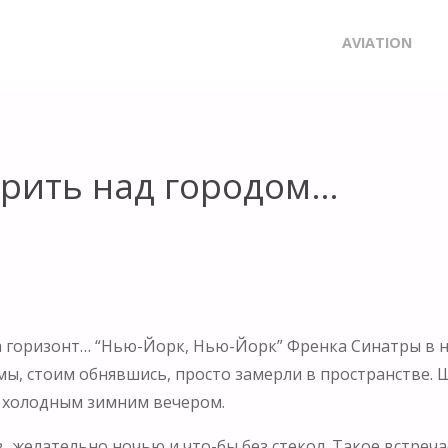
ОМ…
Skip
AVIATION
to
content
арить над городом…
а горизонт… “Нью-Йорк, Нью-Йорк” Френка Синатры в н
мы, стоим обнявшись, просто замерли в пространстве. Ш
м холодным зимним вечером.
желательно ночью и что-бы без стекол. Такое встречае