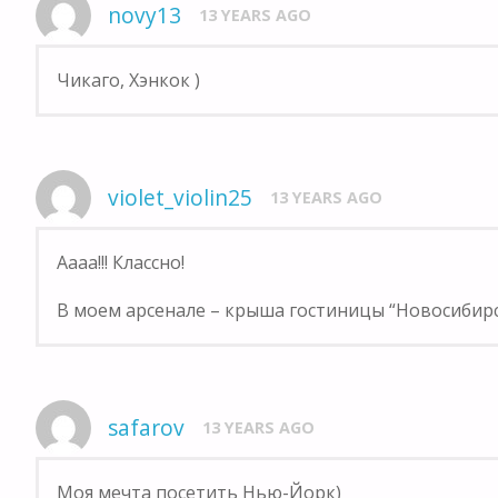
novy13
13 YEARS AGO
Чикаго, Хэнкок )
violet_violin25
13 YEARS AGO
Аааа!!! Классно!
В моем арсенале – крыша гостиницы “Новосибирск
safarov
13 YEARS AGO
Моя мечта посетить Нью-Йорк)