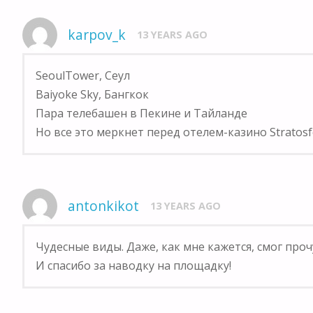
karpov_k
13 YEARS AGO
SeoulTower, Сеул
Baiyoke Sky, Бангкок
Пара телебашен в Пекине и Тайланде
Но все это меркнет перед отелем-казино Stratosfe
antonkikot
13 YEARS AGO
Чудесные виды. Даже, как мне кажется, смог про
И спасибо за наводку на площадку!