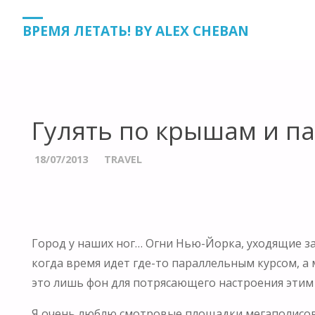
HOME
TRAVEL
ГУЛЯТЬ ПО КРЫШАМ И ПАРИТЬ НАД ГОРОД
ВРЕМЯ ЛЕТАТЬ! BY ALEX CHEBAN
Гулять по крышам и п
18/07/2013
TRAVEL
Город у наших ног… Огни Нью-Йорка, уходящие з
когда время идет где-то параллельным курсом, а 
это лишь фон для потрясающего настроения эти
Я очень люблю смотровые площадки мегаполисов, 