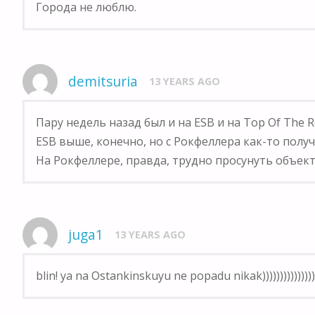
Города не люблю.
demitsuria
13 YEARS AGO
Пару недель назад был и на ESB и на Top Of The 
ESB выше, конечно, но с Рокфеллера как-то полу
На Рокфеллере, правда, трудно просунуть объек
juga1
13 YEARS AGO
blin! ya na Ostankinskuyu ne popadu nikak)))))))))))))))