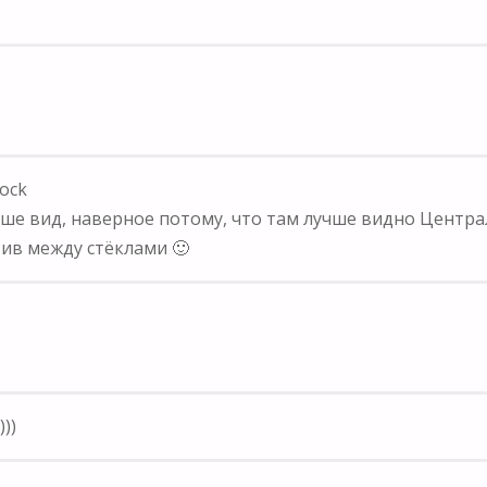
Rock
чше вид, наверное потому, что там лучше видно Центра
тив между стёклами 🙂
)))