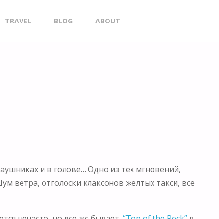
TRAVEL
BLOG
ABOUT
SEARCH
аушниках и в голове… Одно из тех мгновений,
ум ветра, отголоски клаксонов желтых такси, все
тся нечасто, но все же бывает.
“Top of the Rock”
в