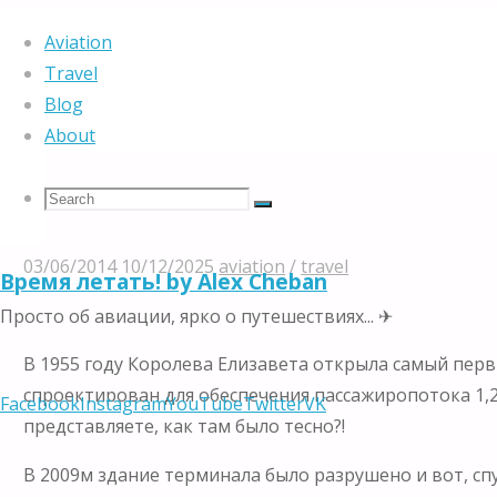
Home
aviation
Хитроу 2.0. Как я опередил даже Королеву Ан
Aviation
Travel
Blog
About
Хитроу 2.0. Как я опере
Search
Search
Search
03/06/2014
10/12/2025
aviation
/
travel
Время летать! by Alex Cheban
for:
Просто об авиации, ярко о путешествиях... ✈
В 1955 году Королева Елизавета открыла самый пер
спроектирован для обеспечения пассажиропотока 1,2 
Facebook
Instagram
YouTube
Twitter
VK
представляете, как там было тесно?!
В 2009м здание терминала было разрушено и вот, сп
Skip