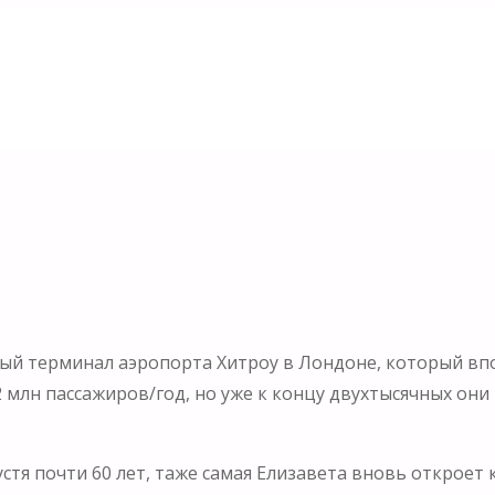
глии.
дил даже Королеву Англии
вый терминал аэропорта Хитроу в Лондоне, который вп
млн пассажиров/год, но уже к концу двухтысячных они п
устя почти 60 лет, таже самая Елизавета вновь откроет