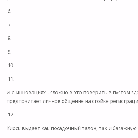
6.
7.
8.
9.
10.
11.
И о инновациях… сложно в это поверить в пустом зда
предпочитает личное общение на стойке регистраци
12.
Киоск выдает как посадочный талон, так и багажную 