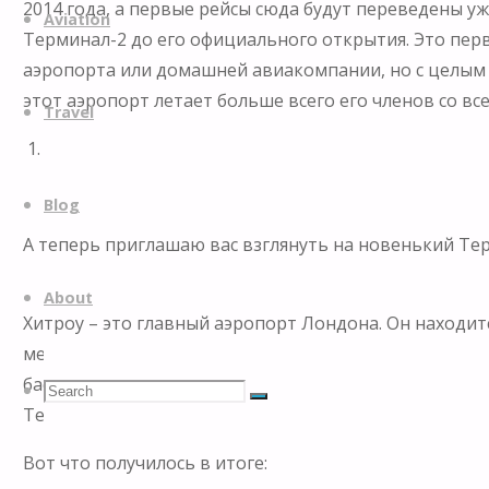
2014 года, а первые рейсы сюда будут переведены 
to
Aviation
Терминал-2 до его официального открытия. Это пер
content
аэропорта или домашней авиакомпании, но с целым а
этот аэропорт летает больше всего его членов со вс
Travel
1.
Blog
А теперь приглашаю вас взглянуть на новенький Те
About
Хитроу – это главный аэропорт Лондона. Он находитс
мегаполиса, как Лондон очень неплохо. Здесь совсе
бассейнах, как это делают в Азии и на Ближнем Вост
Search
Search
Search
Терминал-2 с оборотом в 8 млн пассажиров в год бы
Вот что получилось в итоге:
for: