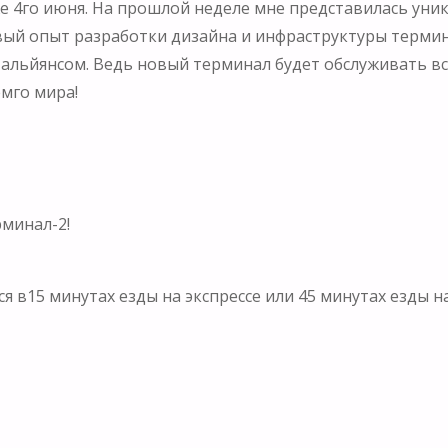
уже 4го июня. На прошлой неделе мне представилась ун
вый опыт разработки дизайна и инфраструктуры термин
льйянсом. Ведь новый терминал будет обслуживать все
емго мира!
рминал-2!
я в15 минутах езды на экспрессе или 45 минутах езды н
м немного места и использовать нужно каждый квадратн
оке. Здесь главная цель – 100%я практичность. Именно 
л спроектирован новый Терминал-2 с мощностью в 20 м