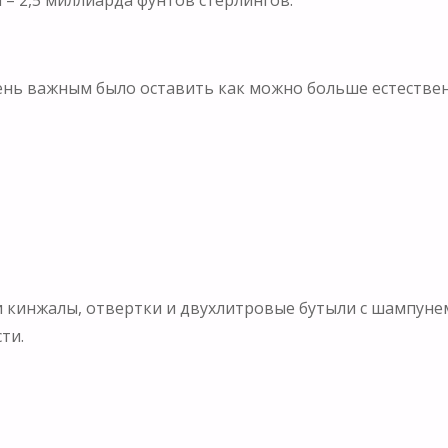
 – 2,5 миллиарда фунтов стерлингов.
чень важным было оставить как можно больше естествен
ади кинжалы, отвертки и двухлитровые бутыли с шампун
ти.