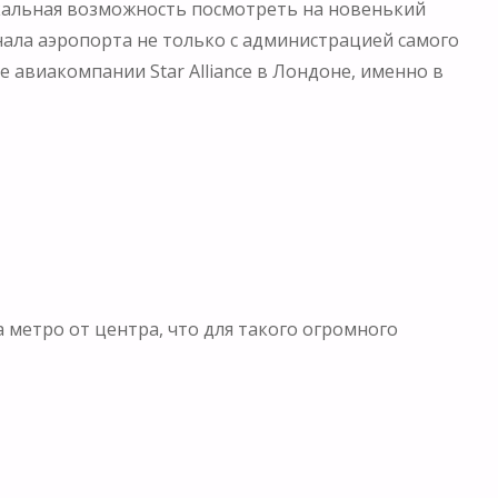
икальная возможность посмотреть на новенький
ала аэропорта не только с администрацией самого
 авиакомпании Star Alliance в Лондоне, именно в
а метро от центра, что для такого огромного
ый метр, поэтому не может быть и речи о дворцах и
поэтому на той же самой площади, где был старый
лн пассажиров в год!