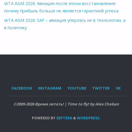
IATA AGM 2026: Авиация после эпохи восстановления:
почему прибыль больше не является гарантией успеха
IATA AGM 2026: SAF – авиация уперлась не в технологии, а
в политику
FACEBOOK
INSTAGRAM
YOUTUBE
TWITTER
VK
©2009-2026 Время летать! | Time to fly! by Alex Cheban
POWERED BY
SEPTERA
&
WORDPRESS.