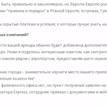
но быть правильно и закономерно, но Европа-Европе ро
ию “правила и порядок” в Южной Европе, островах, Гре
 скрытые платежи и условия, о которых лучше знать на
ных компаний?
мости вашей аренды обычно будет добавлена дополнитель
0 евро. Ниже я поделюсь интересным советом, как схитри
 совсем рядом с аэропортом, предоставляя шатл-сервис
инах города – внимательно изучите место вашего приле
mium location fee”.
физического офиса нет, но пункт получения заявлен на 
ператора Express, сотрудник приехал с документами и