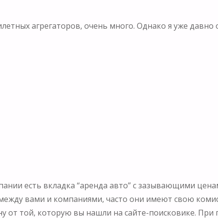
билетных агрегаторов, очень много. Однако я уже давно
ании есть вкладка “аренда авто” с зазывающими ценами
между вами и компаниями, часто они имеют свою комис
у от той, которую вы нашли на сайте-поисковике. При