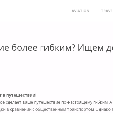
БОЛЕЕ ГИБКИМ? ИЩЕМ ДЕШЕВЫЙ ПРОКАТ АВТО!
Skip
AVIATION
TRAVE
to
content
вие более гибким? Ищем 
т в путешествии!
ое сделает ваше путешествие по-настоящему гибким. А 
ки в сравнении с общественным транспортом. Однако м