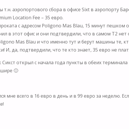
 т.н. аэропортового сбора в офисе Sixt в аэропорту Бар
ium Location Fee – 35 евро.
оката с адресом Poligono Mas Blau, 15 минут пешком о
л в этот офис и они подтвердили, что в самом Т2 нет о
igono Mas Blau и что именно тут и берут машины те, кт
! И, да, подтвердили, что те кто знает, 35 евро не плат
к Сикст открыл с начала года пункты в обеих терминала
 шире 🙂
 мне всего в 16 евро в день и в 99 евро за неделю. Ес
е!