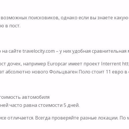
х возможных поисковиков, однако если вы знаете каку
ю в пост.
а сайте travelocity.com – у них удобная сравнительная
 дочек, например Europcar имеет проект Interrent http:
т абсолютно нового Фольцваген Поло стоит 11 евро в с
стоимость автомобиля
ней часто равна стоимости 5 дней.
исе отличается. Всегда проверяйте разные локации. По