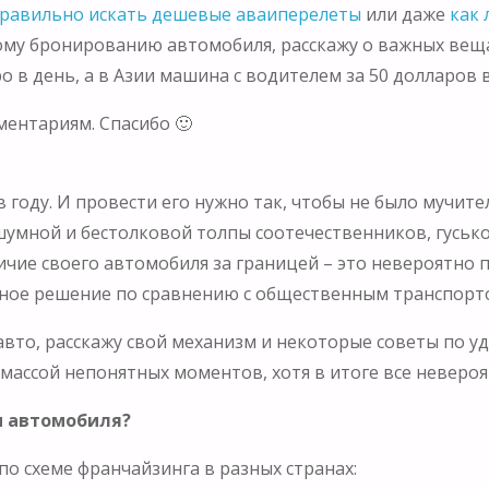
правильно искать дешевые аваиперелеты
или даже
как 
у бронированию автомобиля, расскажу о важных вещах
ро в день, а в Азии машина с водителем за 50 долларов
ентариям. Спасибо 🙂
 в году. И провести его нужно так, чтобы не было мучи
мной и бестолковой толпы соотечественников, гуськом
ичие своего автомобиля за границей – это невероятно 
тное решение по сравнению с общественным транспорт
авто, расскажу свой механизм и некоторые советы по у
массой непонятных моментов, хотя в итоге все невероя
ы автомобиля?
по схеме франчайзинга в разных странах: