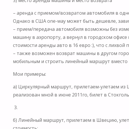
3) место аренды машины и место возврата
– аренда с приемом/возвратом автомобиля в одном
Однако в США one-way может быть дешевле, завис
– прием/передача автомобиля возможны без измене
машину в аэропорту, а вернул в городском офисе н
стоимости аренды авто в 16 евро :), что с лихвой 
– также возможен возврат машины в другом город
мобильным и строить линейный маршрут вместо ц
Мои примеры:
а) Циркулярный маршрут, прилетаем-улетаем из 
реализован мной в июне 2011го, билет в Стокгольм
3.
б) Линейный маршрут, прилетаем в Швецию, улет
стоимость: