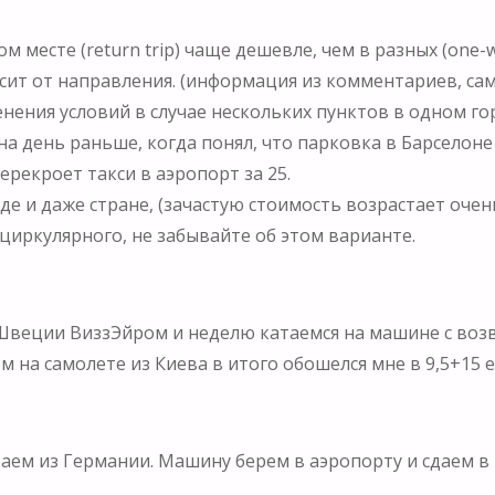
 месте (return trip) чаще дешевле, чем в разных (one-
ит от направления. (информация из комментариев, сам
ния условий в случае нескольких пунктов в одном горо
а день раньше, когда понял, что парковка в Барселоне 
перекроет такси в аэропорт за 25.
е и даже стране, (зачастую стоимость возрастает очен
иркулярного, не забывайте об этом варианте.
Швеции ВиззЭйром и неделю катаемся на машине с возв
 на самолете из Киева в итого обошелся мне в 9,5+15 е
аем из Германии. Машину берем в аэропорту и сдаем в 