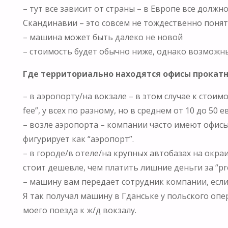
– тут все зависит от страны – в Европе все долж
Скандинавии – это совсем не тождественно понят
– машина может быть далеко не новой
– стоимость будет обычно ниже, однако возможны
Где территориально находятся офисы прокат
– в аэропорту/на вокзале – в этом случае к стои
fee”, у всех по разному, но в среднем от 10 до 5
– возле аэропорта – компании часто имеют офисы
фигурирует как “аэропорт”.
– в городе/в отеле/на крупных автобазах на окра
стоит дешевле, чем платить лишние деньги за “pre
– машину вам передает сотрудник компании, если 
Я так получал машину в Гданське у польского о
моего поезда к ж/д вокзалу.