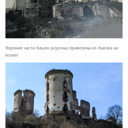
Верхние части башен (короны) привезены из Львова на
волах!