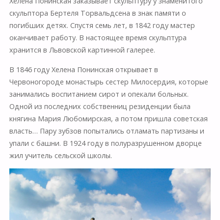
Хелена Понинская заказывает скульптуру у знаменитого
скульптора Бертеля Торвальдсена в знак памяти о
погибших детях. Спустя семь лет, в 1842 году мастер
оканчивает работу. В настоящее время скульптура
хранится в Львовской картинной галерее.
В 1846 году Хелена Понинская открывает в
Червоногороде монастырь сестер Милосердия, которые
занимались воспитанием сирот и опекали больных.
Одной из последних собственниц резиденции была
княгина Мария Любомирская, а потом пришла советская
власть… Пару зубзов попытались отламать партизаны и
упали с башни. В 1924 году в полуразрушенном дворце
жил учитель сельской школы.