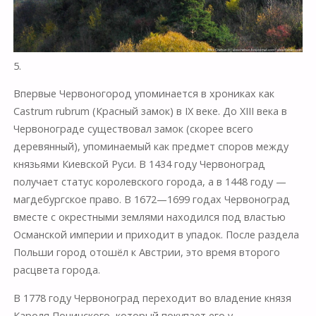
5.
Впервые Червоногород упоминается в хрониках как
Castrum rubrum (Красный замок) в IX веке. До XIII века в
Червонограде существовал замок (скорее всего
деревянный), упоминаемый как предмет споров между
князьями Киевской Руси. В 1434 году Червоноград
получает статус королевского города, а в 1448 году —
магдебургское право. В 1672—1699 годах Червоноград
вместе с окрестными землями находился под властью
Османской империи и приходит в упадок. После раздела
Польши город отошёл к Австрии, это время второго
расцвета города.
В 1778 году Червоноград переходит во владение князя
Кароля Понинского, который покупает его у