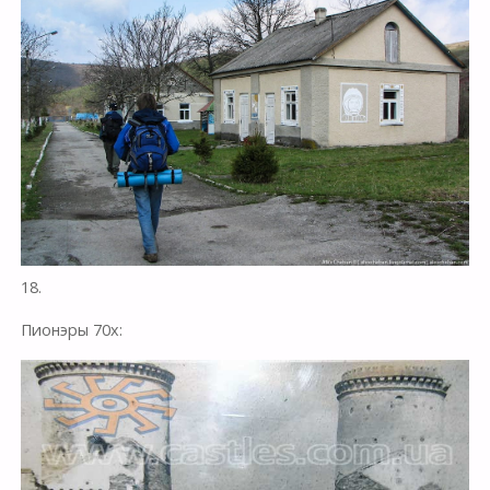
18.
Пионэры 70х: