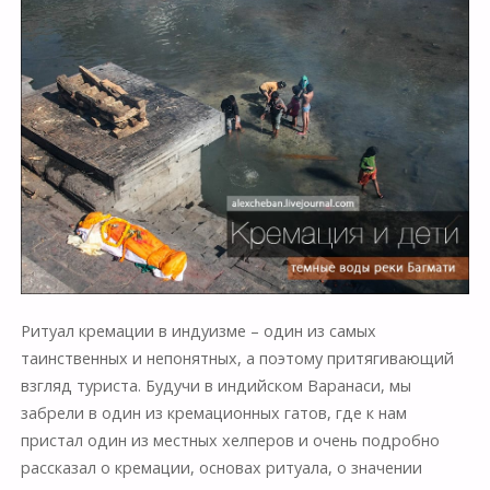
Ритуал кремации в индуизме – один из самых
таинственных и непонятных, а поэтому притягивающий
взгляд туриста. Будучи в индийском Варанаси, мы
забрели в один из кремационных гатов, где к нам
пристал один из местных хелперов и очень подробно
рассказал о кремации, основах ритуала, о значении