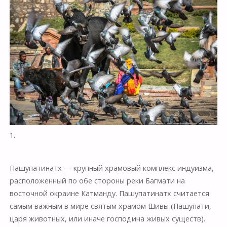
1.
Пашупатинатх — крупный храмовый комплекс индуизма,
расположенный по обе стороны реки Багмати на
восточной окраине Катманду. Пашупатинатх считается
самым важным в мире святым храмом Шивы (Пашупати,
царя животных, или иначе господина живых существ).