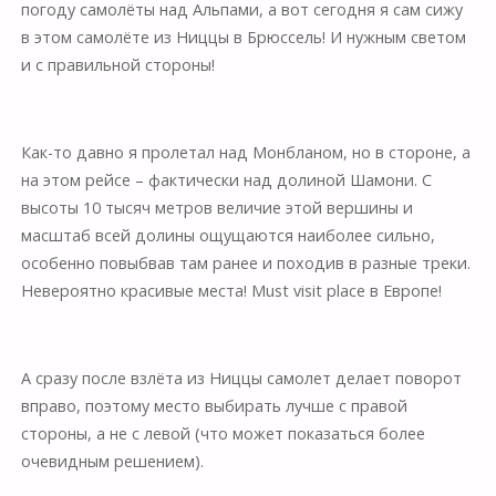
погоду самолёты над Альпами, а вот сегодня я сам сижу
в этом самолёте из Ниццы в Брюссель! И нужным светом
и с правильной стороны!
⠀
Как-то давно я пролетал над Монбланом, но в стороне, а
на этом рейсе – фактически над долиной Шамони. С
высоты 10 тысяч метров величие этой вершины и
масштаб всей долины ощущаются наиболее сильно,
особенно повыбвав там ранее и походив в разные треки.
Невероятно красивые места! Must visit place в Европе!
⠀
А сразу после взлёта из Ниццы самолет делает поворот
вправо, поэтому место выбирать лучше с правой
стороны, а не с левой (что может показаться более
очевидным решением).