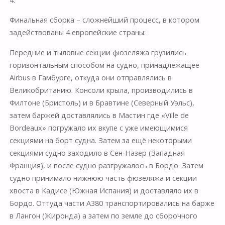
4.
Финальная сборка – сложнейший процесс, в котором
задействованы 4 европейские страны:
Передние и тыловые секции фюзеляжа грузились
горизонтальным способом на судно, принадлежащее
Airbus в Гамбурге, откуда они отправлялись в
Великобританию. Консоли крыла, производились в
Филтоне (Бристоль) и в Бравтине (Северный Уэльс),
затем баржей доставлялись в Мастин где «Ville de
Bordeaux» погружало их вкупе с уже имеющимися
секциями на борт судна. Затем за ещё некоторыми
секциями судно заходило в Сен-Назер (Западная
Франция), и после судно разгружалось в Бордо. Затем
судно принимало нижнюю часть фюзеляжа и секции
хвоста в Кадисе (Южная Испания) и доставляло их в
Бордо. Оттуда части A380 транспортировались на барже
в Лангон (Жиронда) а затем по земле до сборочного