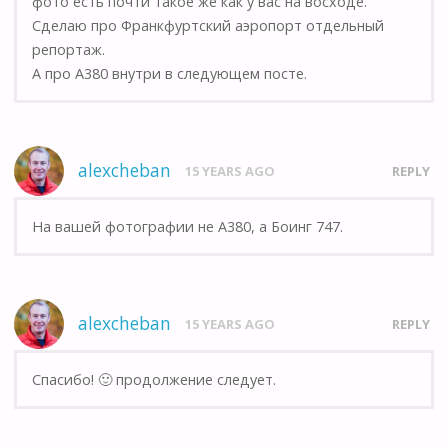
фото есть почти такое же как у вас на восходе.
Сделаю про Франкфуртский аэропорт отдельный
репортаж.
А про А380 внутри в следующем посте.
alexcheban
15 YEARS AGO
REPLY
На вашей фотографии не А380, а Боинг 747.
alexcheban
15 YEARS AGO
REPLY
Спасибо! 🙂 продолжение следует.