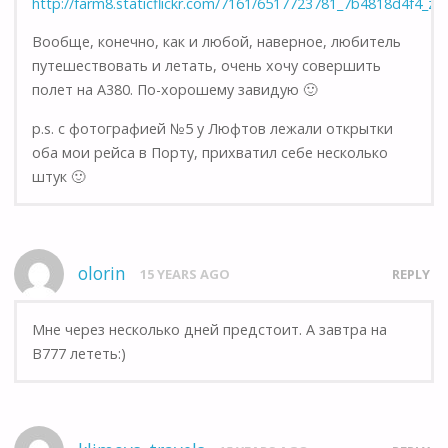
http://farm8.staticflickr.com/7161/6517723781_7b4818d4f4_z.j
Вообще, конечно, как и любой, наверное, любитель
путешествовать и летать, очень хочу совершить
полет на А380. По-хорошему завидую 🙂
p.s. с фотографией №5 у Люфтов лежали открытки
оба мои рейса в Порту, прихватил себе несколько
штук 🙂
olorin
15 YEARS AGO
REPLY
Мне через несколько дней предстоит. А завтра на
B777 лететь:)