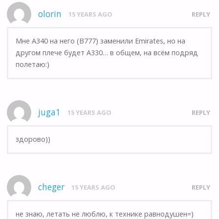
olorin
15 YEARS AGO
REPLY
Мне A340 на него (B777) заменили Emirates, но на
другом плече будет A330… в общем, на всём подряд
полетаю:)
juga1
15 YEARS AGO
REPLY
здорово))
cheger
15 YEARS AGO
REPLY
не знаю, летать не люблю, к технике равнодушен=)