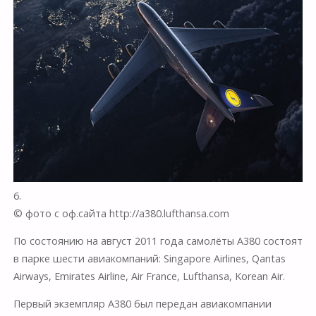
6.
© фото с оф.сайта http://a380.lufthansa.com
По состоянию на август 2011 года самолёты А380 состоят
в парке шести авиакомпаний: Singapore Airlines, Qantas
Airways, Emirates Airline, Air France, Lufthansa, Korean Air.
Первый экземпляр А380 был передан авиакомпании