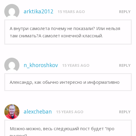
arktika2012
15 YEARS AGO
REPLY
А внутри самолета почему не показали? Или нельзя
там снимать?А самолет конечной классный.
n_khoroshkov
15 YEARS AGO
REPLY
Александр, как обычно интересно и информативно
alexcheban
15 YEARS AGO
REPLY
Можно-можно, весь следуюший пост будет “про
внутри”!