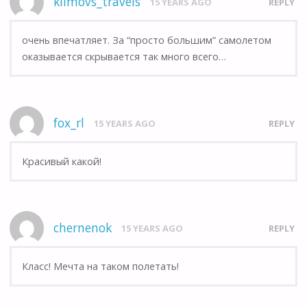
klimovs_travels
15 YEARS AGO
REPLY
очень впечатляет. За “просто большим” самолетом
оказывается скрывается так много всего…
fox_rl
15 YEARS AGO
REPLY
Красивый какой!
chernenok
15 YEARS AGO
REPLY
Класс! Мечта на таком полетать!