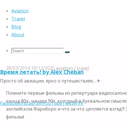
Home
aviation
Назад в будущее!
Aviation
Travel
Blog
About
Назад в будущее!
Search
Search
Search
28/07/2014
10/12/2025
aviation
/
travel
Время летать! by Alex Cheban
for:
Просто об авиации, ярко о путешествиях... ✈
Помните первые фильмы из репертуара видеосалонов
конца 80х- начала 90х, который в буквальном смысле 
Facebook
Instagram
YouTube
Twitter
VK
английском Фарнборо и что за что цепляется взгяд?
фильма!
Skip