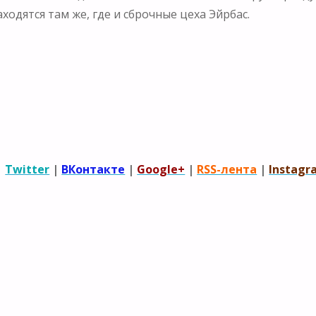
одятся там же, где и сброчные цеха Эйрбас.
|
Twitter
|
ВКонтакте
|
Google+
|
RSS-лента
|
Instagr