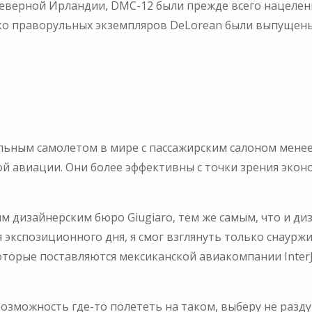
 Северной Ирландии, DMC-12 были прежде всего нацеле
ько праворульных экземпляров DeLorean были выпущены
ьным самолетом в мире с пассажирским салоном менее 
й авиации. Они более эффективны с точки зрения эконо
 дизайнерским бюро Giugiaro, тем же самым, что и диз
 экспозиционного дня, я смог взглянуть только снаурж
оторые поставляются мексиканской авиакомпании InterJ
озможность где-то полететь на таком, выберу не раздум