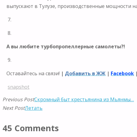
выпускают в Тулузе, производственные мощности нах
7.
8.
А вы любите турбопропеллерные самолеты?!
9.
Оставайтесь на связи!
|
Добавить в ЖЖ
|
Facebook
snapshot
Previous Post
Скромный быт крестьянина из Мьянмы…
Next Post
Летать
45 Comments