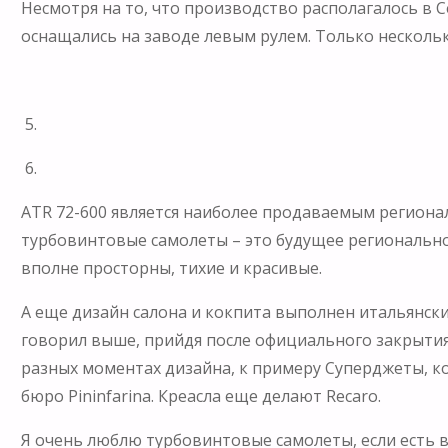
Несмотря на то, что производство располагалось в
оснащались на заводе левым рулем. Только нескол
5.
6.
ATR 72-600 является наиболее продаваемым регионал
турбовинтовые самолеты – это будущее регионально
вполне просторны, тихие и красивые.
А еще дизайн салона и кокпита выполнен итальянским
говорил выше, прийдя после официального закрытия
разных моментах дизайна, к примеру Суперджеты, к
бюро Pininfarina. Креасла еще делают Recaro.
Я очень люблю турбовинтовые самолеты, если есть в