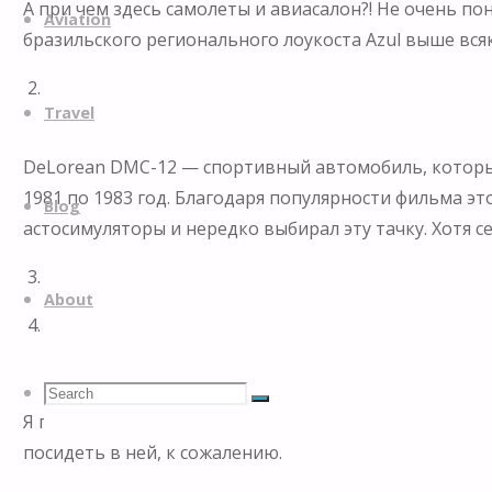
А при чем здесь самолеты и авиасалон?! Не очень по
to
Aviation
бразильского регионального лоукоста Azul выше всяк
content
2.
Travel
DeLorean DMC-12 — спортивный автомобиль, которы
1981 по 1983 год. Благодаря популярности фильма эт
Blog
астосимуляторы и нередко выбирал эту тачку. Хотя 
3.
About
4.
Search
Search
Search
Я подошел к этому самолету вечером, когда авиасал
посидеть в ней, к сожалению.
for: