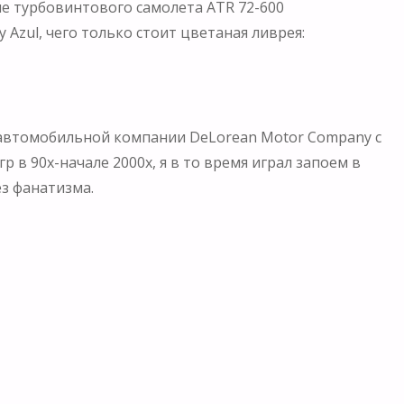
зле турбовинтового самолета ATR 72-600
Azul, чего только стоит цветаная ливрея:
автомобильной компании DeLorean Motor Company с
 в 90х-начале 2000х, я в то время играл запоем в
ез фанатизма.
зрешил подойти к самой машине, а тем более