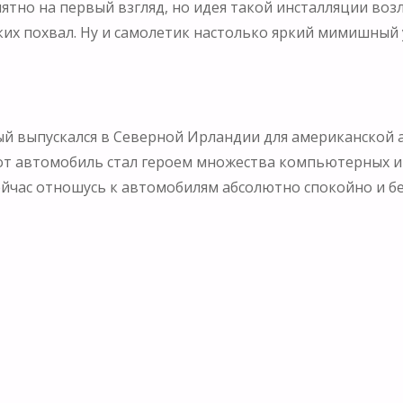
нятно на первый взгляд, но идея такой инсталляции во
их похвал. Ну и самолетик настолько яркий мимишный у 
й выпускался в Северной Ирландии для американской 
от автомобиль стал героем множества компьютерных игр
сейчас отношусь к автомобилям абсолютно спокойно и б
он уже официально закрылся и охранник на входе не ра