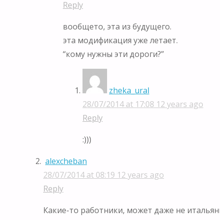
Reply
вообщето, эта из будущего.
эта модификация уже летает.
“кому нужны эти дороги?”
zheka_ural
28/07/2014 at 17:08
12 years ago
Reply
:)))
alexcheban
28/07/2014 at 08:19
12 years ago
Reply
Какие-то работники, может даже не италья