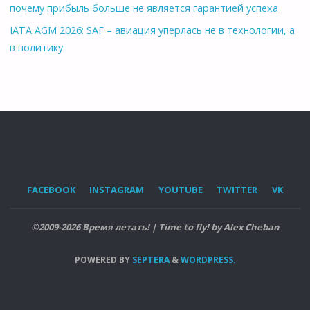
почему прибыль больше не является гарантией успеха
IATA AGM 2026: SAF – авиация уперлась не в технологии, а
в политику
FACEBOOK
INSTAGRAM
YOUTUBE
TWITTER
VK
©2009-2026 Время летать! | Time to fly! by Alex Cheban
POWERED BY
SEPTERA
&
WORDPRESS.