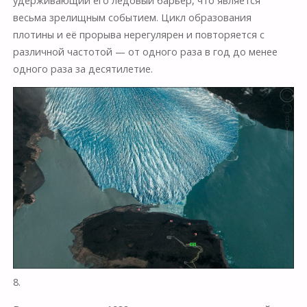
удерживающий его ледовый барьер, что является
весьма зрелищным событием. Цикл образования
плотины и её прорыва нерегулярен и повторяется с
различной частотой — от одного раза в год до менее
одного раза за десятилетие.
8.