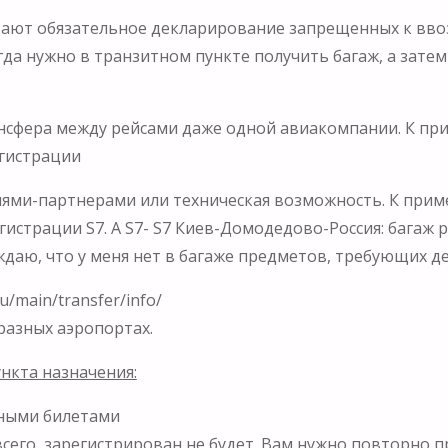
ают обязательное декларирование запрещенных к ввоз
да нужно в транзитном пункте получить багаж, а затем
ансфера между рейсами даже одной авиакомпании. К пр
егистрации
иями-партнерами или техническая возможность. К прим
гистрации S7. А S7- S7 Киев-Домодедово-Россия: багаж 
рждаю, что у меня нет в багаже предметов, требующих 
/main/transfer/info/
 разных аэропортах.
нкта назначения:
зными билетами
 всего, зарегистрирован не будет. Вам нужно повторно