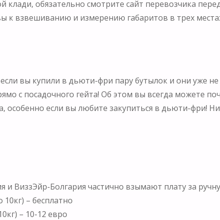
й клади, обязательно смотрите сайт перевозчика перед 
вы к взвешиванию и измерению габаритов в трех места
. если вы купили в дьюти-фри пару бутылок и они уже не
прямо с посадочного гейта! Об этом вы всегда можете по
, особенно если вы любите закупиться в дьюти-фри! Нич
 и ВиззЭйр-Болгария частично взымают плату за ручную
 10кг) – бесплатно
0кг) – 10-12 евро