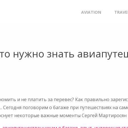
 ЗНАТЬ АВИАПУТЕШЕСТВЕННИКУ!
Skip
AVIATION
TRAVE
to
content
что нужно знать авиапуте
ономить и не платить за перевес? Как правильно зареги
… Сегодня поговорим о багаже при путешествиях на сам
боснует некоторые важные моменты Сергей Мартиросян
ь авиапутешественникам о багаже, опыт, интересная ст