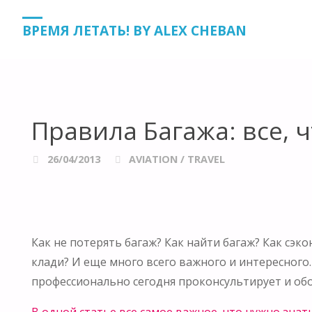
HOME
AVIATION
ПРАВИЛА БАГАЖА: ВСЕ, ЧТО НУЖНО
ВРЕМЯ ЛЕТАТЬ! BY ALEX CHEBAN
Правила Багажа: все, 
26/04/2013
AVIATION
/
TRAVEL
Как не потерять багаж? Как найти багаж? Как сэк
клади? И еще много всего важного и интересного
профессионально сегодня проконсультирует и о
В одной статье все самое важное, что нужно знат