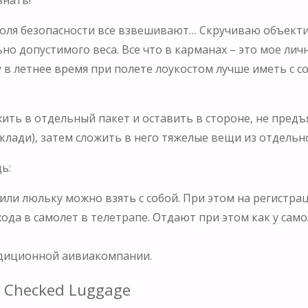
троля безопасности все взвешивают… Скручиваю объекти
 допустимого веса. Все что в карманах – это мое личн
 в летнее время при полете лоукостом лучше иметь с с
ить в отдельный пакет и оставить в стороне, не предъ
клади), затем сложить в него тяжелые вещи из отдельно
ь:
у или люльку можно взять с собой. При этом на регистр
ода в самолет в телетрапе. Отдают при этом как у само
адиционной аивиакомпании.
 Checked Luggage