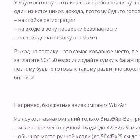
У лоуокостов чуть отличаются требования к ручно
один из источников дохода, поэтому будьте гото
– на стойке регистрации
– на входе в зону проверки безопасности
– на выходе на посадку в самолет.
Выход на посадку – это самое коварное место, т.е
заплатите 50-150 евро или сдайте сумку в багаж 
поэтому будьте готовы к такому развитию сюжета
бизнеса!
Например, бюджетная авиакомпания WizzAir:
Из лоукост-авиакомпаний только ВиззЭйр-Венгрия
– маленькое место ручной клади (до 42x32x25см до
– обычное место ручной клади (до 56x45x25 см до 1