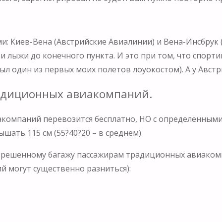
и: Киев-Вена (Австрийские Авиалинии) и Вена-Инсбрук 
и лыжи до конечного пункта. И это при том, что спор
 был один из первых моих полетов лоуокостом). А у Авс
традиционных авиакомпаний.
иакомпаний перевозится бесплатно, НО с определенными
шать 115 см (55?40?20 – в среднем).
зрешенному багажу пассажирам традиционных авиакомп
й могут существенно разниться):