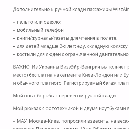
Дополнительно к ручной клади пассажиры WizzAir м
– пальто или одеяло;
– мобильный телефон;
– книги/журналы/газеты для чтения в полете.
– для детей младше 2-х лет: еду, складную коляску
– костыли для людей с ограниченной двигательн
ВАЖНО: Из Украины ВиззЭйр-Венгрия выполняет ре
место) бесплатна на сегменте Киев-Лондон или Б
и обычного платного. Регистрируемый багаж плат
Мой опыт борьбы с перевесом ручной клади:
Мой рюкзак с фототехникой и двумя ноутбуками вес
– МАУ: Москва-Киев, попросили взвесить, на весах
карточки Панорама – норма 12 кг! Об этом нужно 