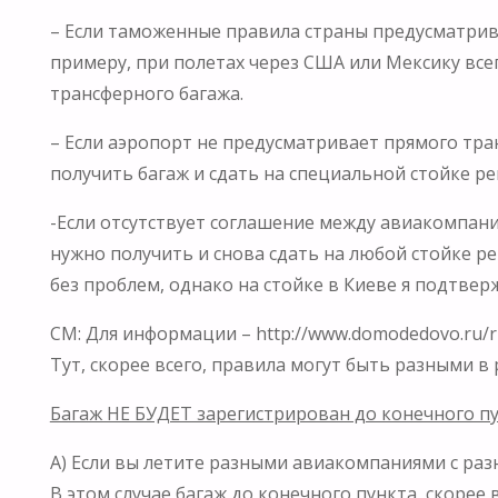
– Если таможенные правила страны предусматрив
примеру, при полетах через США или Мексику всег
трансферного багажа.
– Если аэропорт не предусматривает прямого тр
получить багаж и сдать на специальной стойке р
-Если отсутствует соглашение между авиакомпан
нужно получить и снова сдать на любой стойке ре
без проблем, однако на стойке в Киеве я подтве
СМ: Для информации – http://www.domodedovo.ru/ru
Тут, скорее всего, правила могут быть разными в
Багаж НЕ БУДЕТ зарегистрирован до конечного пу
А) Если вы летите разными авиакомпаниями с ра
В этом случае багаж до конечного пункта, скорее