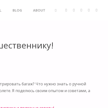
L
BLOG
ABOUT
SEARCH
шественнику!
стрировать багаж? Что нужно знать о ручной
олете. Я поделюсь своим опытом и советами, а
атистика и полезные советы!