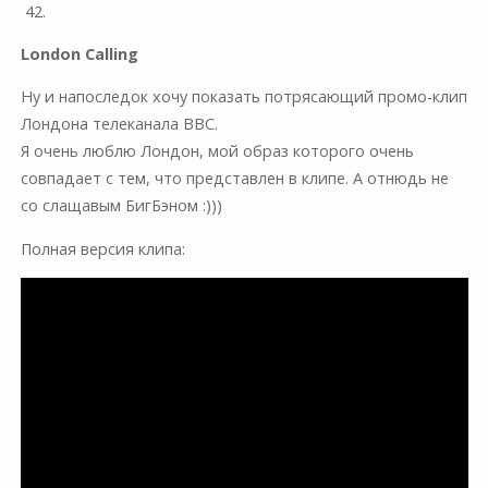
42.
London Calling
Ну и напоследок хочу показать потрясающий промо-клип
Лондона телеканала BBC.
Я очень люблю Лондон, мой образ которого очень
совпадает с тем, что представлен в клипе. А отнюдь не
со слащавым БигБэном :)))
Полная версия клипа: