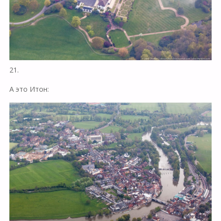
21.
А это Итон: