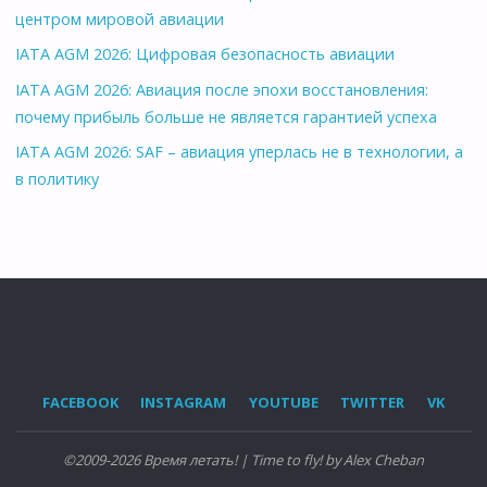
центром мировой авиации
IATA AGM 2026: Цифровая безопасность авиации
IATA AGM 2026: Авиация после эпохи восстановления:
почему прибыль больше не является гарантией успеха
IATA AGM 2026: SAF – авиация уперлась не в технологии, а
в политику
FACEBOOK
INSTAGRAM
YOUTUBE
TWITTER
VK
©2009-2026 Время летать! | Time to fly! by Alex Cheban