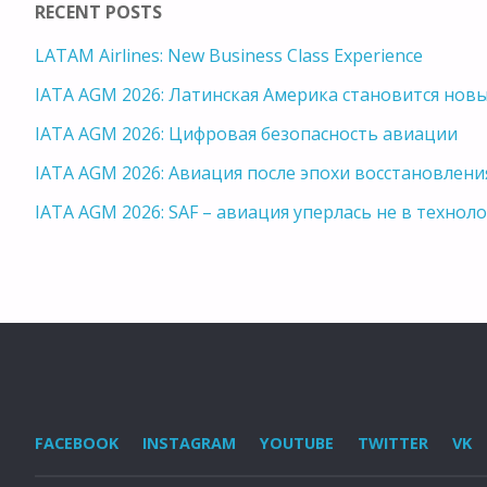
RECENT POSTS
LATAM Airlines: New Business Class Experience
IATA AGM 2026: Латинская Америка становится но
IATA AGM 2026: Цифровая безопасность авиации
IATA AGM 2026: Авиация после эпохи восстановлени
IATA AGM 2026: SAF – авиация уперлась не в техноло
FACEBOOK
INSTAGRAM
YOUTUBE
TWITTER
VK