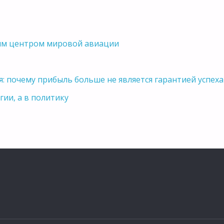
вым центром мировой авиации
я: почему прибыль больше не является гарантией успеха
гии, а в политику