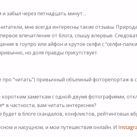
м и забыл через пятнадцать минут…
итатели, мне всегда интересны такие отзывы. Природа,
к первое впечатление от блога, слышу впервые. Следов
щение в гоупро или айфон и крутое селфи с “селфи-пал
епривычно, но доля правды присутствует.
уже про “читать”) привычный объемный фоторепортаж в
е коротким заметкам с одной-двумя фотографиями, откла
я* в частности, вам читать интереснее?
не будет в блоге скандалов, конфликтов, рейтинговых вб
есном и насущном, и мои путешествия онлайн. И
Instagr