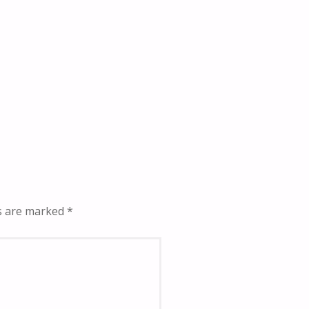
ds are marked
*