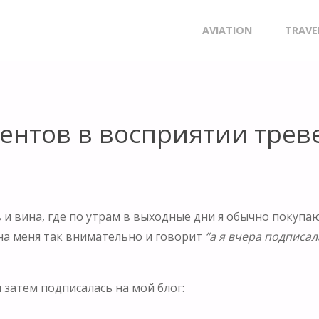
 В ВОСПРИЯТИИ ТРЕВЕЛ-БЛОГА.
Skip
AVIATION
TRAVE
to
content
нтов в восприятии треве
и вина, где по утрам в выходные дни я обычно покупаю
на меня так внимательно и говорит
“а я вчера подписал
 затем подписалась на мой блог: