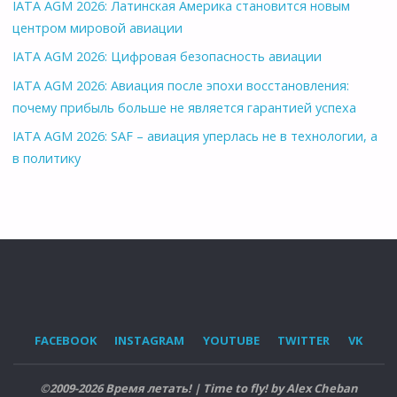
IATA AGM 2026: Латинская Америка становится новым
центром мировой авиации
IATA AGM 2026: Цифровая безопасность авиации
IATA AGM 2026: Авиация после эпохи восстановления:
почему прибыль больше не является гарантией успеха
IATA AGM 2026: SAF – авиация уперлась не в технологии, а
в политику
FACEBOOK
INSTAGRAM
YOUTUBE
TWITTER
VK
©2009-2026 Время летать! | Time to fly! by Alex Cheban