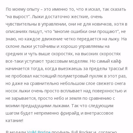
По моему опыту
– это именно то, что я искал, так сказать
“на вырост”. Лыжи достаточно жесткие, очень
чувствительны в управлении, они не для новичков, хотя в
описаниях пишут, что “многие ошибки они прощают”, не
знаю, но каждое движение четко передается на лыжу. На
склоне лыжи устойчивы и хорошо управляемы на
средних и чуть выше скоростях, на высоких скоростях
все-таки уступают трассовым моделям. Но самый кайф
начинается тогда, когда выезжаешь за пределы трассы! Я
не пробовал настоящий полуметровый пухляк в этот раз,
но даже на сравнительно небольшом слое свежего снега
носок лыжи очень просто всплывает над поверхностью и
не зарывается, просто небо и земля по сравнению с
моими предыдущими лыжами. Так что следующим
шагом будет непременно фрирайд и внетрассовое
катание!
В модели
Volkl Bridge
профиль Full Rocker и, согласно