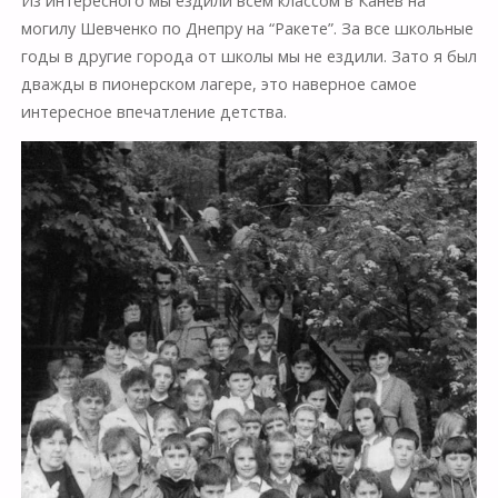
Из интересного мы ездили всем классом в Канев на
могилу Шевченко по Днепру на “Ракете”. За все школьные
годы в другие города от школы мы не ездили. Зато я был
дважды в пионерском лагере, это наверное самое
интересное впечатление детства.