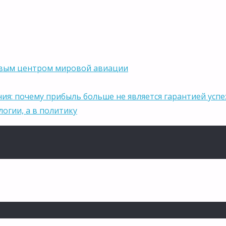
новым центром мировой авиации
ния: почему прибыль больше не является гарантией успе
логии, а в политику