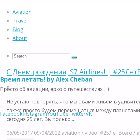
Home
Posts tagged "#25ЛетВсего"
Aviation
Travel
Blog
Tag:
#25ЛетВсего
About
Search
Search
Search
C Днем рождения, S7 Airlines! | #25Лет
Время летать! by Alex Cheban
for:
0
Просто об авиации, ярко о путешествиях... ✈
Не устаю повторять, что мы с вами живем в удивител
также просто будем перемещаться между планетами. 
Facebook
Instagram
YouTube
Twitter
VK
сегодня 25 лет. Вы только …
06/05/2017
09/04/2022
aviation
/
video
#25ЛетВсего
/
a
Skip