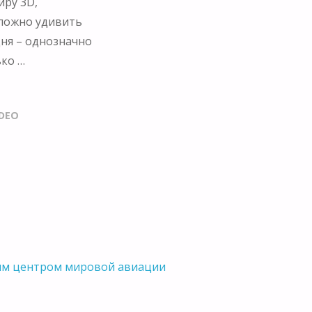
иру 3D,
сложно удивить
дня – однозначно
ько …
IDEO
вым центром мировой авиации