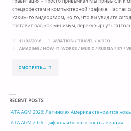
гравитация – просто привычка?! Мы привыкли к м
спецэффектам и компьютерной графике. Нас так 
каким-то видеорядом, но то, что вы увидите сего
заставит вас, как минимум, перекувырнуться (тол
11/02/2016
AVIATION
/
TRAVEL
/
VIDEO
AMAZING
/
HOW-IT-WORKS
/
MUSIC
/
RUSSIA
/
S7
/
V
"ЧТО
СМОТРЕТЬ...
БУДЕТ,
ЕСЛИ
RECENT POSTS
ОТПРАВИТЬ
IATA AGM 2026: Латинская Америка становится но
IATA AGM 2026: Цифровая безопасность авиации
СТЮАРДЕССУ