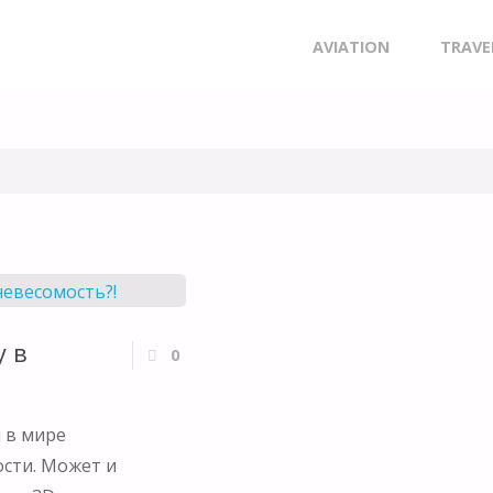
Skip
AVIATION
TRAVE
to
content
у в
0
 в мире
ости. Может и