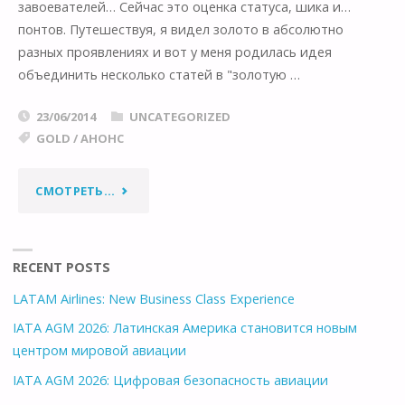
завоевателей… Сейчас это оценка статуса, шика и…
понтов. Путешествуя, я видел золото в абсолютно
разных проявлениях и вот у меня родилась идея
объединить несколько статей в "золотую …
23/06/2014
UNCATEGORIZED
GOLD
/
АНОНС
"БОЛЬШЕ
СМОТРЕТЬ...
ЗОЛОТА
В
RECENT POSTS
LATAM Airlines: New Business Class Experience
ЭТОМ
IATA AGM 2026: Латинская Америка становится новым
БЛОГЕ!"
центром мировой авиации
IATA AGM 2026: Цифровая безопасность авиации