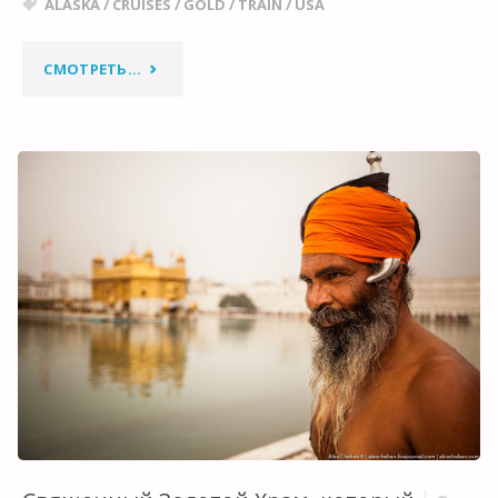
ALASKA
/
CRUISES
/
GOLD
/
TRAIN
/
USA
"ДОРОГА
СМОТРЕТЬ...
НА
КЛОНДАЙК:
САМАЯ
КРАСИВАЯ
ЖЕЛЕЗНАЯ
ДОРОГА
АЛЯСКИ."