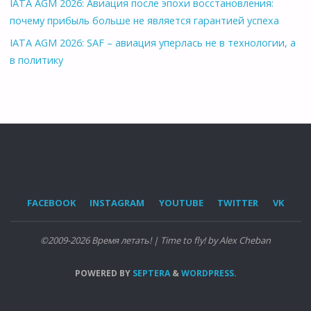
IATA AGM 2026: Авиация после эпохи восстановления:
почему прибыль больше не является гарантией успеха
IATA AGM 2026: SAF – авиация уперлась не в технологии, а
в политику
FACEBOOK
INSTAGRAM
YOUTUBE
TWITTER
VK
©2009-2026 Время летать! | Time to fly! by Alex Cheban
POWERED BY
SEPTERA
&
WORDPRESS.