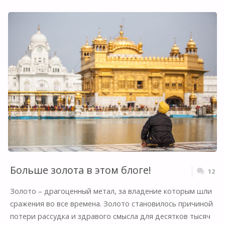
ХРАМ,
КОТОРЫЙ
СТАЛ
ЦЕНТРОМ
СЕПЕРАТИЗМА
И
КРОВАВОЙ
ОПЕРАЦИИ
Больше золота в этом блоге!
12
“ГОЛУБАЯ
Золото – драгоценный метал, за владение которым шли
сражения во все времена. Золото становилось причиной
ЗВЕЗДА”"
потери рассудка и здравого смысла для десятков тысяч