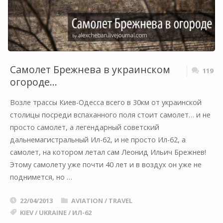
Самолет Брежнева в украинском
119
огороде…
Возле трассы Киев-Одесса всего в 30км от украинской
столицы посреди вспаханного поля стоит самолет… и не
просто самолет, а легендарный советский
дальнемагистральный Ил-62, и не просто Ил-62, а
самолет, на котором летал сам Леонид Ильич Брежнев!
Этому самолету уже почти 40 лет и в воздух он уже не
поднимется, но …
22/04/2013
AVIATION
/
TRAVEL
KIEV
/
UKRAINE
/
ИЛ-62