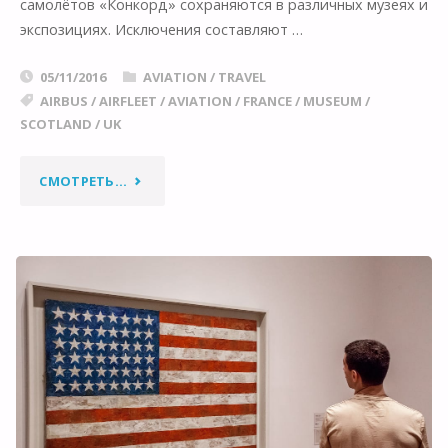
самолётов «Конкорд» сохраняются в различных музеях и
экспозициях. Исключения составляют …
05/11/2016
AVIATION
/
TRAVEL
AIRBUS
/
AIRFLEET
/
AVIATION
/
FRANCE
/
MUSEUM
/
SCOTLAND
/
UK
"КОНКОРД.
СМОТРЕТЬ...
САМЫЙ
КРАСИВЫЙ
В
МИРЕ
САМОЛЕТ
УЙДЕТ