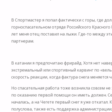
В Спортмастер я попал фактически с горы, где до
горноспасательном отряде Российского Красного К
лет меня отец поставил на лыжи. Где-то между эт
партнерам.
В катании я предпочитаю фрирайд. Хотя нет навер
экстремальный или спортивный карвинг по «вельв
скорость реакции, когда фактура снега меняется ч
Но спасательная работа тоже возникла совсем не
по оказанию первой помощи он иметь должен. Сей
началась, а на Чегете первый снег я уже откатал
полуслова, также есть поддержка администрации