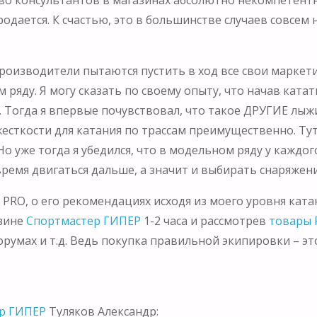
родается. К счастью, это в большинстве случаев совсем 
производители пытаются пустить в ход все свои марке
ду. Я могу сказать по своему опыту, что начав кататьс
Тогда я впервые почувствовал, что такое ДРУГИЕ лыжи
жесткости для катания по трассам прeимущественно. Т
Но уже тогда я убедился, что в модельном ряду у каждо
ремя двигаться дальше, а значит и выбирать снаряжен
м PRO, о его рекомендациях исходя из моего уровня кат
азине
Спортмастер ГИПЕР
1-2 часа и рассмотрев
товары 
умах и т.д. Ведь покупка правильной экипировки – это
р ГИПЕР
Туляков Александр: