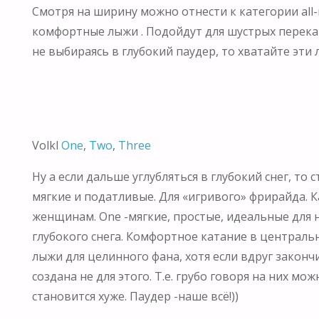
Смотря на ширину можно отнести к категории all-m
комфортные лыжи . Подойдут для шустрых переканто
не выбираясь в глубокий паудер, то хватайте эти л
Volkl
One
,
Two
,
Three
Ну а если дальше углубляться в глубокий снег, то 
мягкие и податливые. Для «игривого» фрирайда. Ка
женщинам. One -мягкие, простые, идеальные для н
глубокого снега. Комфортное катание в централь
лыжи для целинного фана, хотя если вдруг закончи
создана не для этого. Т.е. грубо говоря на них м
становится хуже. Паудер -наше всё!))