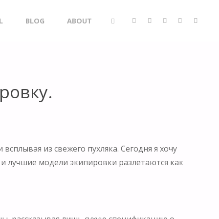
L
BLOG
ABOUT
SEARCH
ровку.
 всплывая из свежего пухляка. Сегодня я хочу
, и лучшие модели экипировки разлетаются как
ны, рассказывая лишь сухую спецификацию о