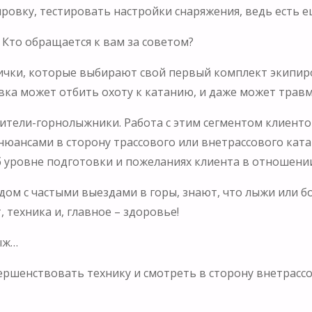
ировку, тестировать настройки снаряжения, ведь есть 
 Кто обращается к вам за советом?
ички, которые выбирают свой первый комплект экипиро
ка может отбить охоту к катанию, и даже может трав
тели-горнолыжники. Работа с этим сегментом клиентов
 нюансами в сторону трассового или внетрассового ката
б уровне подготовки и пожеланиях клиента в отношени
дом с частыми выездами в горы, знают, что лыжи или 
 техника и, главное – здоровье!
ыж…
вершенствовать технику и смотреть в сторону внетрассо