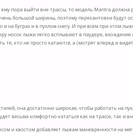
о ему пора выйти вне трассы, то модель Mantra должна
очень большой ширины, поэтому перекантовки будут осу
о и на буграх и в пухлом снегу. И при всем при этом лы
керу носок лыжи легко всплывают в паудере, вхождение 
 те, кто не просто катаются, а смотрят вперед и видя
илей, она достаточно широкая, чтобы работать на пухл
ет весьма комфортно кататься как на трассе, так и вн
осом и хвостом добавляет лыжам маневренности на мягко