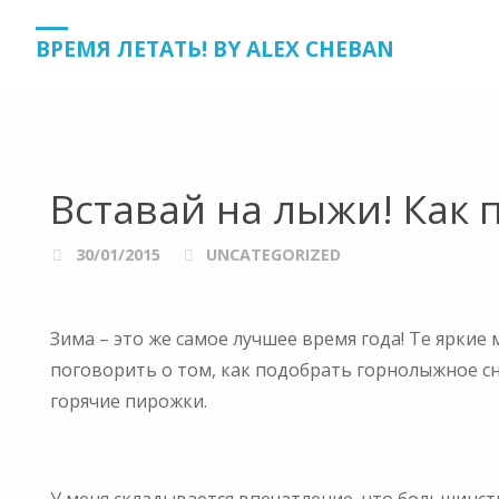
HOME
UNCATEGORIZED
ВСТАВАЙ НА ЛЫЖИ! КАК ПРА
ВРЕМЯ ЛЕТАТЬ! BY ALEX CHEBAN
Вставай на лыжи! Как 
30/01/2015
UNCATEGORIZED
Зима – это же самое лучшее время года! Те яркие 
поговорить о том, как подобрать горнолыжное сн
горячие пирожки.
У меня складывается впечатление, что большинс