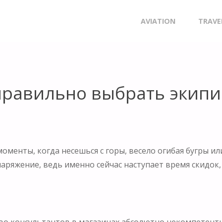
ВИЛЬНО ВЫБРАТЬ ЭКИПИРОВКУ.
Skip
AVIATION
TRAVE
to
content
правильно выбрать экипи
моменты, когда несешься с горы, весело огибая бугры или
аряжение, ведь именно сейчас наступает время скидок
тво консультантов в магазинах абсолютно некомпетент