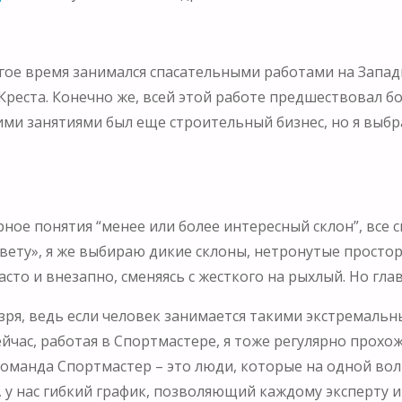
лгое время занимался спасательными работами на Западн
реста. Конечно же, всей этой работе предшествовал бол
ими занятиями был еще строительный бизнес, но я выбра
ное понятия “менее или более интересный склон”, все 
ету», я же выбираю дикие склоны, нетронутые просторы
асто и внезапно, сменяясь с жесткого на рыхлый. Но глав
 зря, ведь если человек занимается такими экстремальн
час, работая в Спортмастере, я тоже регулярно прохож
. Команда Спортмастер – это люди, которые на одной вол
, у нас гибкий график, позволяющий каждому эксперту