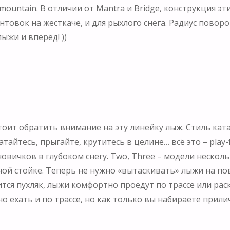
ountain. В отличии от Mantra и Bridge, конструкция этих
вок на жесткаче, и для рыхлого снега. Радиус поворота
ыжи и вперёд! ))
стоит обратить внимание на эту линейку лыж. Стиль катан
тайтесь, прыгайте, крутитесь в целине… всё это – play
овичков в глубоком снегу. Two, Three – модели несколь
ной стойке. Теперь не нужно «вытаскивать» лыжи на по
тся пухляк, лыжи комфортно проедут по трассе или раск
ожно ехать и по трассе, но как только вы набираете прил