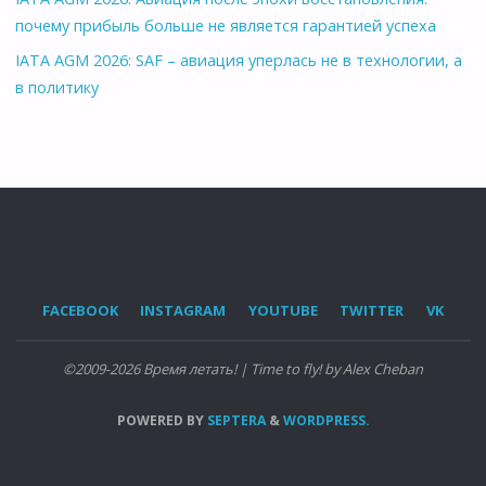
почему прибыль больше не является гарантией успеха
IATA AGM 2026: SAF – авиация уперлась не в технологии, а
в политику
FACEBOOK
INSTAGRAM
YOUTUBE
TWITTER
VK
©2009-2026 Время летать! | Time to fly! by Alex Cheban
POWERED BY
SEPTERA
&
WORDPRESS.