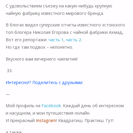
С удовольствием съезжу на какую-нибудь крупную
чайную фабрику известного мирового бренда.
В блогах видел суперские отчеты известного эстонского
топ-блогера Николая Егорова с чайной фабрики Ахмад,
Вот его репортажи:
часть 1
,
часть 2
.
Но где там подвох – непонятно.
Вкусного вам вечернего чаепития!
33.
Интересно!? Поделитесь с друзьями:
—
Мой профиль на
Facebook
. Каждый день об интересном
и насущном, и мои путешествия онлайн.
И прекрасный
Instagram
! Квадратиш. Практиш. Гут!
а также: