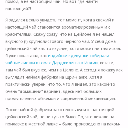
помои, а не настоящий чай. Но вот где найти
настоящий?!
Я задался целью увидеть тот момент, когда свежий и
настоящий чай становится ароматизированным и с
красителями. Скажу сразу, что на Цейлоне я не нашел
вкусного (!) крупнолистового черного чай. У себя дома
цейлонский чай как-то вкуснее, хотя может не там искал.
Я уже показывал, как
индийские девушки собирали
чайные листки в горах Дарджилинга в Индии
, кстати,
там чай был вкуснее, чем на Целоне. А сегодня покажу как
выглядит чайная фабрика на Шри-Ланке. Хотя я
практически уверен, что то, что я видел, это какой-то
очень “домашний” вариант, здесь нет больших
промышленных объемов и современной механизации.
После чайной фабрики захотелось купить настоящий
цейлонский чай, но не тут-то было! То, что лежало на
прилавке в местной лавке – было произведено на каком-