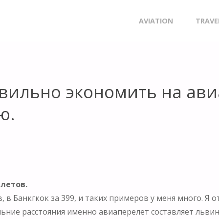
КОНОМИТЬ НА АВИАБИЛЕТАХ? РУКОВОДСТВО К ДЕЙСТВИЮ.
Skip
AVIATION
TRAVE
to
content
авильно экономить на ави
ю.
летов.
в, в Банкгкок за 399, и таких примеров у меня много. Я
ьние расстояния именно авиаперелет составляет львин