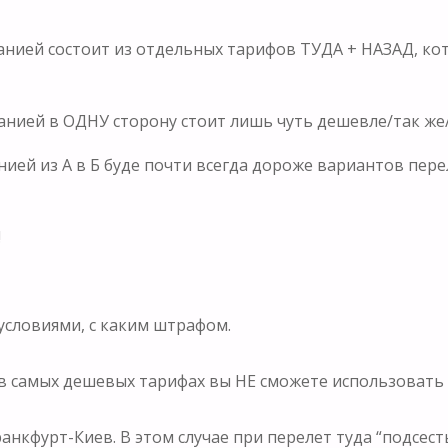
нией состоит из отдельных тарифов ТУДА + НАЗАД, ко
анией в ОДНУ сторону стоит лишь чуть дешевле/так ж
ей из А в Б буде почти всегда дороже вариантов пере
!
 условиями, с каким штрафом.
 в самых дешевых тарифах вы НЕ сможете использоват
нкфурт-Киев. В этом случае при перелет туда “подсесть