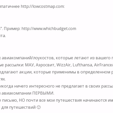
патичнее http://lowcostmap.com:
Б”. Пример: http://www.whichbudget.com
та.
ых авиакомпаний/лоукостов, которые летают из вашего 
рассылки: МАУ, Аэросвит, WizzAir, Lufthansa, AirFrance/
длагают акции, которые применимы в определенном ре
ях.
ва никогда ничего интересного не предлагает в своих рассы
ии авиакомпании ПЕРВЫМИ.
те письмо, НО почти все мои путешествия начинаются и
 для путешествий 🙂