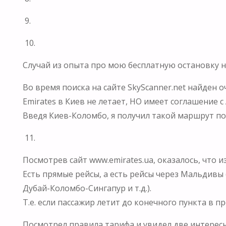
9.
10.
Случай из опыта про мою бесплатную остановку 
Во время поиска на сайте SkyScanner.net найден 
Emirates в Киев не летает, НО имеет соглашение с
Введя Киев-Коломбо, я получил такой маршрут по 
11.
Посмотрев сайт www.emirates.ua, оказалось, что и
Есть прямые рейсы, а есть рейсы через Мальдивы 
Дубай-Коломбо-Сингапур и т.д.).
Т.е. если пассажир летит до конечного пункта в 
Посмотрел правила тарифа и увидел две интересн