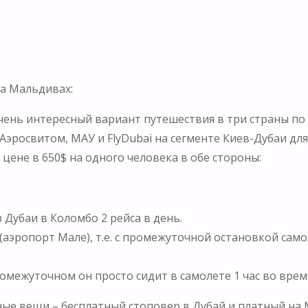
на Мальдивах:
очень интересный вариант путешествия в три страны по
 Аэросвитом, МАУ и FlyDubai на сегменте Киев-Дубаи дл
цене в 650$ на одного человека в обе стороны:
з Дубаи в Коломбо 2 рейса в день.
(аэропорт Мале), т.е. с промежуточной остановкой само
промежуточном он просто сидит в самолете 1 час во вре
ые вещи – бесплатный стоповер в Дубай и платный на 