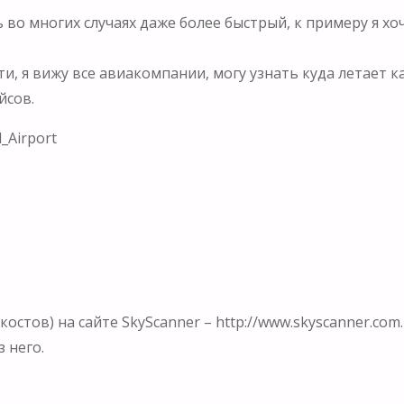
ь во многих случаях даже более быстрый, к примеру я 
и, я вижу все авиакомпании, могу узнать куда летает к
йсов.
l_Airport
костов) на сайте SkyScanner – http://www.skyscanner.com.
 него.