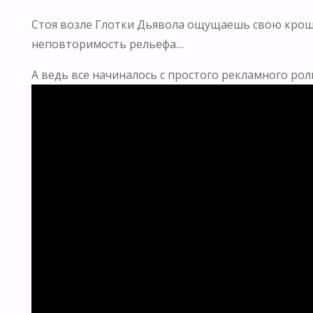
Стоя возле Глотки Дьявола ощущаешь свою крош
неповторимость рельефа…
А ведь все начиналось с простого рекламного ро