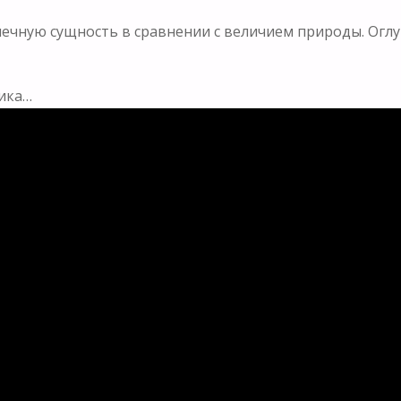
ечную сущность в сравнении с величием природы. Ог
лика…