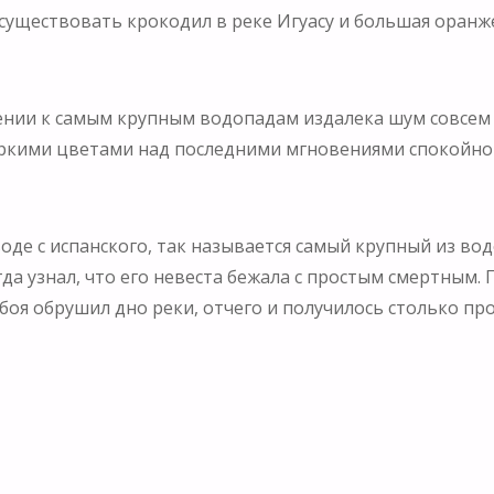
осуществовать крокодил в реке Игуасу и большая оранж
ении к самым крупным водопадам издалека шум совсем
 яркими цветами над последними мгновениями спокойно
реводе с испанского, так называется самый крупный из в
да узнал, что его невеста бежала с простым смертным. П
 Мбоя обрушил дно реки, отчего и получилось столько 