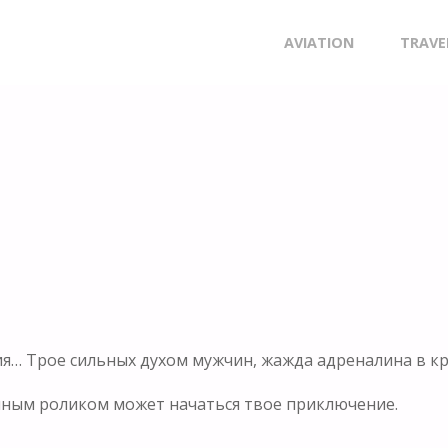
Skip
AVIATION
TRAVE
to
content
ия… Трое сильных духом мужчин, жажда адреналина в к
мным роликом может начаться твое приключение.