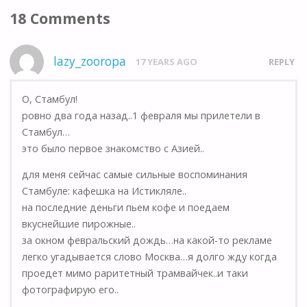
18 Comments
lazy_zooropa
17 YEARS AGO
REPLY
О, Стамбул!
ровно два года назад..1 февраля мы прилетели в
Стамбул…
это было первое знакомство с Азией..
для меня сейчас самые сильные воспоминания
Стамбуле: кафешка на Истикляле..
на последние деньги пьем кофе и поедаем
вкуснейшие пирожные..
за окном февральский дождь…на какой-то рекламе
легко угадывается слово Москва…я долго жду когда
проедет мимо раритетный трамвайчек..и таки
фотографирую его..