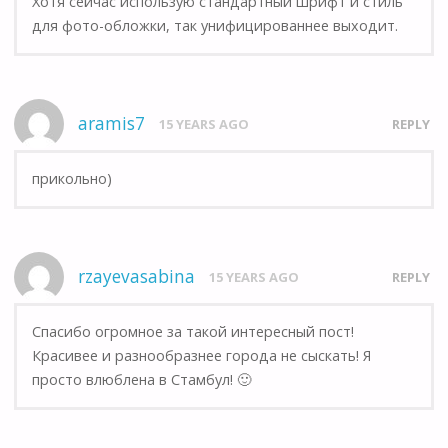
Хотя сейчас использую стандартный шрифт и стиль
для фото-обложки, так унифицированнее выходит.
aramis7
15 YEARS AGO
REPLY
прикольно)
rzayevasabina
15 YEARS AGO
REPLY
Спасибо огромное за такой интересный пост!
Красивее и разнообразнее города не сыскать! Я
просто влюблена в Стамбул! 🙂