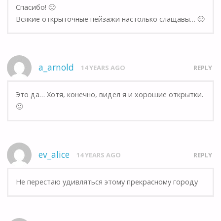
Спасибо! 🙂
Всякие открыточные пейзажи настолько слащавы… 🙁
a_arnold
14 YEARS AGO
REPLY
Это да… Хотя, конечно, видел я и хорошие открытки.
🙂
ev_alice
14 YEARS AGO
REPLY
Не перестаю удивляться этому прекрасному городу