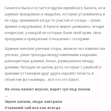
Синагога была и остается ядром еврейского Балата, но в
шумных праздниках и свадьбах, которые устраивались в
ее саду, принимали когда-то участие и соседи – греки,
армяне и мусульмане. В Балате мирно уживались четыре
конфессии, у каждой из которых были свой храм, свои
праздники и прекрасные отношения с соседями.
Шумные женские уличные споры, звонкое эхо извилистых
улочках, узкие проходы между каменными кладками,
разноцветные домики, белье, развешенное между
домами, бегущие из школы дети, которые с улыбкой и
криками отталкивая друг друга норовят попасть в
объектив фотокамеры… все это это Балат.
Из окна пахнет вкусно, варят суп под окном
…
Звуки запахи, люди завтраки
Утренний чай все как всегда