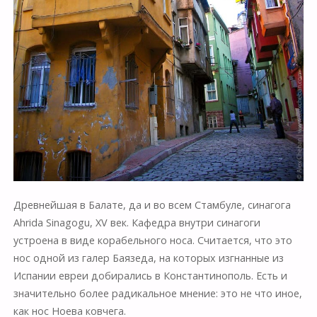
Древнейшая в Балате, да и во всем Стамбуле, синагога
Ahrida Sinagogu, XV век. Кафедра внутри синагоги
устроена в виде корабельного носа. Считается, что это
нос одной из галер Баязеда, на которых изгнанные из
Испании евреи добирались в Константинополь. Есть и
значительно более радикальное мнение: это не что иное,
как нос Ноева ковчега.