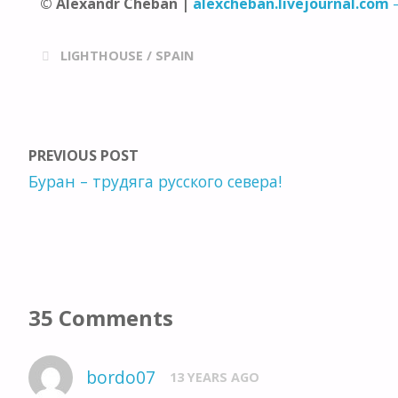
© Alexandr Cheban |
alexcheban.livejournal.com
–
LIGHTHOUSE
/
SPAIN
PREVIOUS POST
Буран – трудяга русского севера!
35 Comments
bordo07
13 YEARS AGO