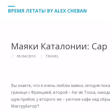
HOME
TRAVEL
МАЯКИ КАТАЛОНИИ: CAP DE CREUS И FA
ВРЕМЯ ЛЕТАТЬ! BY ALEX CHEBAN
Маяки Каталонии: Cap d
05/04/2013
TRAVEL
Вы знаете, что я очень люблю маяки, сегодня пока
границе с Францией, второй – Far de Tossa, нахо
шум прибоя, у второго же – уютное кафе над обры
Маструбатор”!