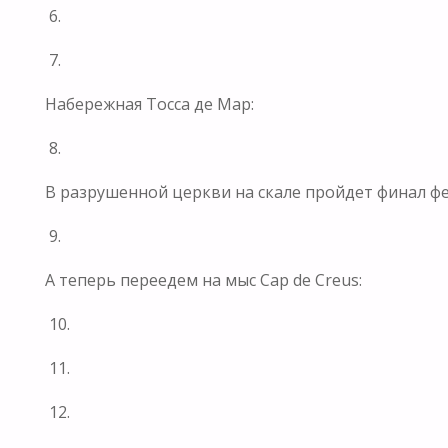
6.
7.
Набережная Тосса де Мар:
8.
В разрушенной церкви на скале пройдет финал фест
9.
А теперь переедем на мыс Cap de Creus:
10.
11.
12.