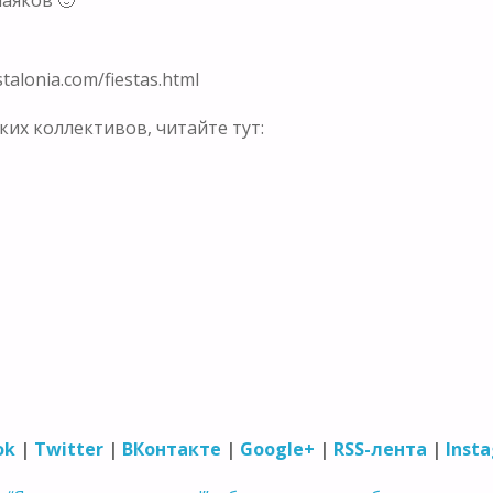
alonia.com/fiestas.html
их коллективов, читайте тут:
ok
|
Twitter
|
ВКонтакте
|
Google+
|
RSS-лента
|
Inst