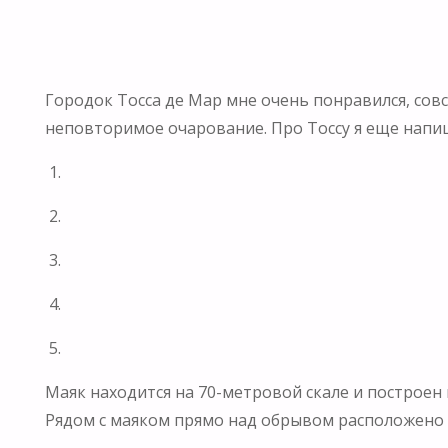
Городок Тосса де Мар мне очень понравился, совс
неповторимое очарование. Про Тоссу я еще напиш
1.
2.
3.
4.
5.
Маяк находится на 70-метровой скале и построен в
Рядом с маяком прямо над обрывом расположено 