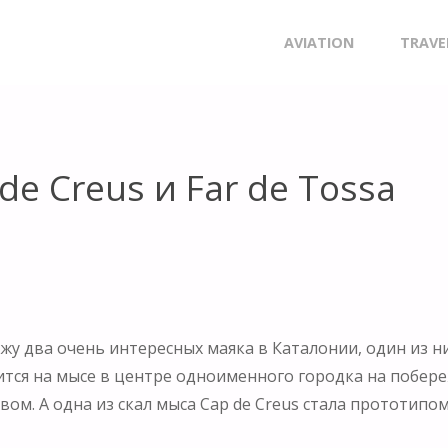
R DE TOSSA
Skip
AVIATION
TRAVE
to
content
e Creus и Far de Tossa
жу два очень интересных маяка в Каталонии, один из ни
дится на мысе в центре одноименного городка на побере
вом. А одна из скал мыса Cap de Creus стала прототип