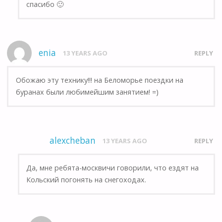
спасибо 🙂
enia
13 YEARS AGO
REPLY
Обожаю эту технику!!! на Беломорье поездки на
буранах были любимейшим занятием! =)
alexcheban
13 YEARS AGO
REPLY
Да, мне ребята-москвичи говорили, что ездят на
Кольский погонять на снегоходах.