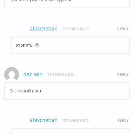
alexcheban
13 YEARS AGO
REPLY
этопять! 🙂
dar_win
13 YEARS AGO
REPLY
Отличный пост!
alexcheban
13 YEARS AGO
REPLY