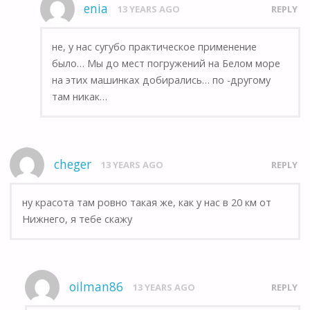
enia
13 YEARS AGO
REPLY
не, у нас сугубо практическое применение
было… Мы до мест погружений на Белом море
на этих машинках добирались… по -другому
там никак…
cheger
13 YEARS AGO
REPLY
ну красота там ровно такая же, как у нас в 20 км от
Нижнего, я тебе скажу
oilman86
13 YEARS AGO
REPLY