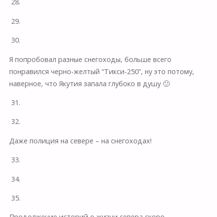
28.
29.
30.
Я попробовал разные снегоходы, больше всего
понравился черно-желтый “Тикси-250”, ну это потому,
наверное, что Якутия запала глубоко в душу 🙂
31.
32.
Даже полиция на севере – на снегоходах!
33.
34.
35.
Продолжение историй о жизни севера скоро…