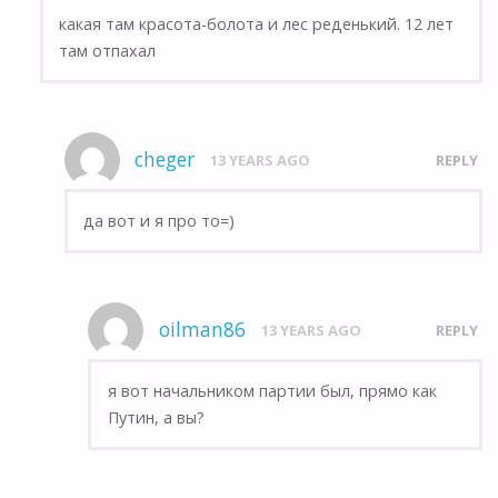
какая там красота-болота и лес реденький. 12 лет
там отпахал
cheger
13 YEARS AGO
REPLY
да вот и я про то=)
oilman86
13 YEARS AGO
REPLY
я вот начальником партии был, прямо как
Путин, а вы?