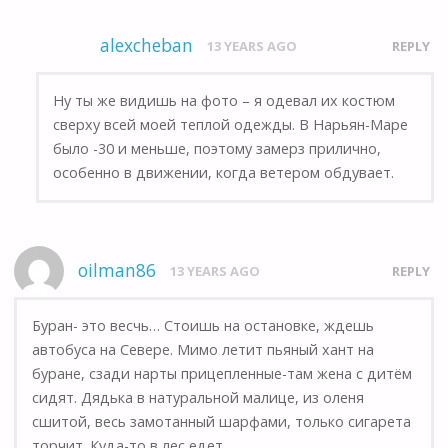
alexcheban
13 YEARS AGO
REPLY
Ну ты же видишь на фото – я одевал их костюм
сверху всей моей теплой одежды. В Нарьян-Маре
было -30 и меньше, поэтому замерз прилично,
особенно в движении, когда ветером обдувает.
oilman86
13 YEARS AGO
REPLY
Буран- это весчь… Стоишь на остановке, ждешь
автобуса на Севере. Мимо летит пьяный хант на
буране, сзади нарты прицепленные-там жена с дитём
сидят. Дядька в натуральной малице, из оленя
сшитой, весь замотанный шарфами, только сигарета
торчит. Куда-то в лес едет….