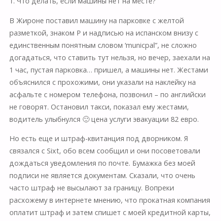
1. Что делать, если машины нет на месте?
В Жироне поставил машину на парковке с желтой
разметкой, знаком P и надписью на испанском внизу с
единственным понятным словом ‘municpal”, не сложно
догадаться, что ставить тут нельзя, но вечер, заехали на
1 час, пустая парковка… пришел, а машины нет. Жестами
объяснился с прохожими, они указали на наклейку на
асфальте с номером телефона, позвонил – по английски
не говорят. Остановил такси, показал ему жестами,
водитель улыбнулся 🙂 цена услуги эвакуации 82 евро.
Но есть еще и штраф-квитанция под дворником. Я
связался с Sixt, обо всем сообщил и они посоветовали
дождаться уведомления по почте. Бумажка без моей
подписи не является документам. Сказали, что очень
часто штраф не высылают за границу. Вопреки
расхожему в интернете мнению, что прокатная компания
оплатит штраф и затем спишет с моей кредитной карты,