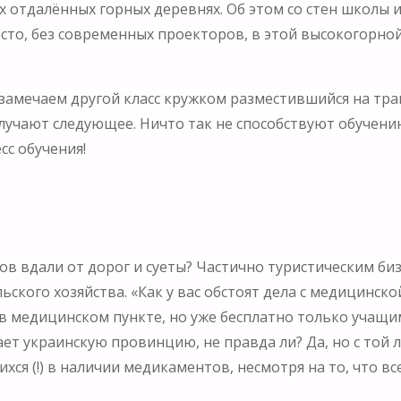
 отдалённых горных деревнях. Об этом со стен школы и
росто, без современных проекторов, в этой высокогорно
замечаем другой класс кружком разместившийся на тра
учают следующее. Ничто так не способствуют обучению,
сс обучения!
ов вдали от дорог и суеты? Частично туристическим б
льского хозяйства. «Как у вас обстоят дела с медицинс
 медицинском пункте, но уже бесплатно только учащимся
ет украинскую провинцию, не правда ли? Да, но с той 
я (!) в наличии медикаментов, несмотря на то, что вс