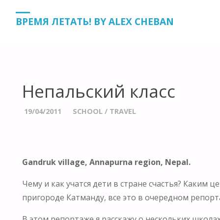
HOME
SCHOOL
НЕПАЛЬСКИЙ КЛАСС
ВРЕМЯ ЛЕТАТЬ! BY ALEX CHEBAN
Непальский класс
19/04/2011
SCHOOL
/
TRAVEL
Gandruk village, Annapurna region, Nepal.
Чему и как учатся дети в стране счастья? Каким 
пригороде Катманду, все это в очередном репорта
В этом репортаже я расскажу о нескольких школа