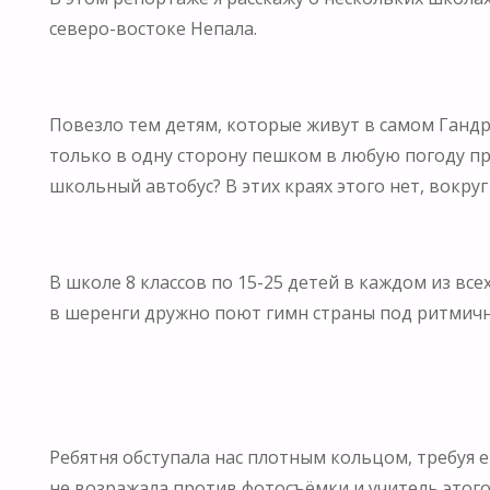
северо-востоке Непала.
Повезло тем детям, которые живут в самом Гандрук
только в одну сторону пешком в любую погоду п
школьный автобус? В этих краях этого нет, вокр
В школе 8 классов по 15-25 детей в каждом из вс
в шеренги дружно поют гимн страны под ритмичны
Ребятня обступала нас плотным кольцом, требуя 
не возражала против фотосъёмки и учитель этого 