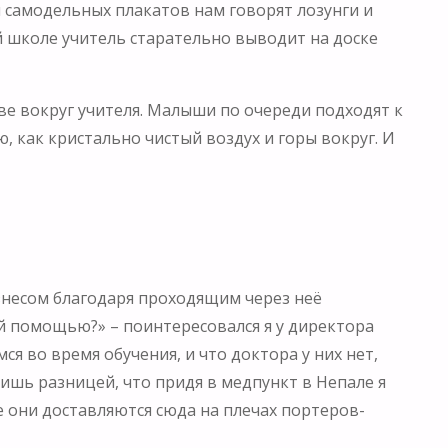
 самодельных плакатов нам говорят лозунги и
й школе учитель старательно выводит на доске
ве вокруг учителя. Малыши по очереди подходят к
 как кристально чистый воздух и горы вокруг. И
изнесом благодаря проходящим через неё
кой помощью?» – поинтересовался я у директора
 во время обучения, и что доктора у них нет,
лишь разницей, что придя в медпункт в Непале я
е они доставляются сюда на плечах портеров-