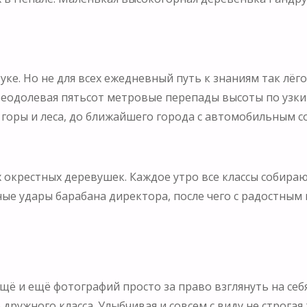
е. Но не для всех ежедневный путь к знаниям так лёгок
реодолевая пятьсот метровые перепады высоты по узк
уг горы и леса, до ближайшего города с автомобильным
ех окрестных деревушек. Каждое утро все классы собир
е удары барабана директора, после чего с радостным в
ещё и ещё фотографий просто за право взглянуть на се
дружного класса. Улыбчивая и совсем с виду не строгая