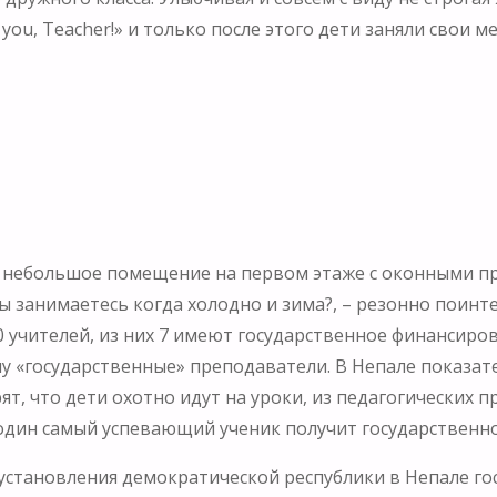
ou, Teacher!» и только после этого дети заняли свои ме
то небольшое помещение на первом этаже с оконными п
 занимаетесь когда холодно и зима?, – резонно поинте
0 учителей, из них 7 имеют государственное финансиров
ну «государственные» преподаватели. В Непале показат
т, что дети охотно идут на уроки, из педагогических 
один самый успевающий ученик получит государственно
установления демократической республики в Непале го