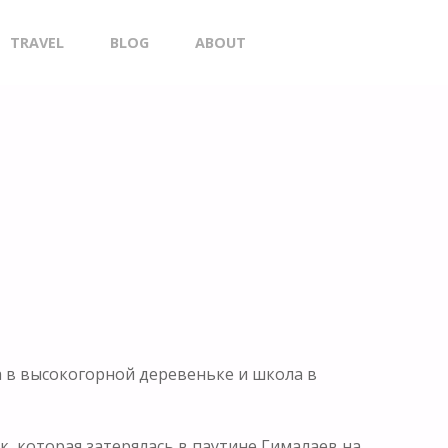
TRAVEL
BLOG
ABOUT
SEARCH
ла в высокогорной деревеньке и школа в
, которая затерялась в паутине Гималаев на