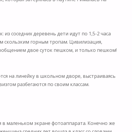
: из соседних деревень дети идут по 1,5-2 часа
им скользким горным тропам. Цивилизация,
 сообщением двое суток пешком, и только пешком!
аются на линейку в школьном дворе, выстраиваясь
изгом разбегаются по своим классам.
бя в маленьком экране фотоаппарата. Конечно же
 женщина средних лет вошла в класс со словами