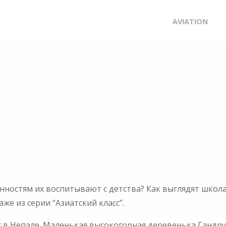
Skip
AVIATION
to
content
ценностям их воспитывают с детства? Как выглядят шко
же из серии “Азиатский класс”.
х в Непале. Маленькая высокогорная деревенька Гандрук