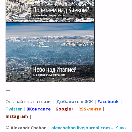
—
Оставайтесь на связи!
|
Добавить в ЖЖ
|
Facebook
|
Twitter
|
ВКонтакте
|
Google+
|
RSS-лента
|
Instagram
|
© Alexandr Cheban |
alexcheban.livejournal.com
– “Ярко