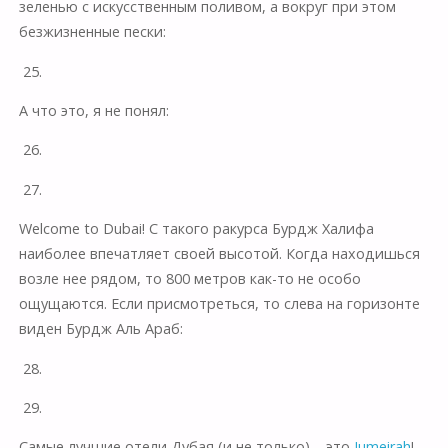
зеленью с искусственным поливом, а вокруг при этом
безжизненные пески:
25.
А что это, я не понял:
26.
27.
Welcome to Dubai! C такого ракурса Бурдж Халифа
наиболее впечатляет своей высотой. Когда находишься
возле нее рядом, то 800 метров как-то не особо
ощущаются. Если присмотреться, то слева на горизонте
виден Бурдж Аль Араб:
28.
29.
Самые лучшие отели Дубая (и не только) – это
Jumeirah
!