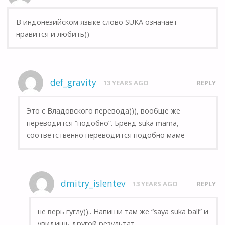
В индонезийском языке слово SUKA означает
нравится и любить))
def_gravity
13 YEARS AGO
REPLY
Это с Владовского перевода))), вообще же
переводится “подобно”. Бренд suka mama,
соответственно переводится подобно маме
dmitry_islentev
13 YEARS AGO
REPLY
не верь гуглу)).. Напиши там же “saya suka bali” и
увидишь другой результат..