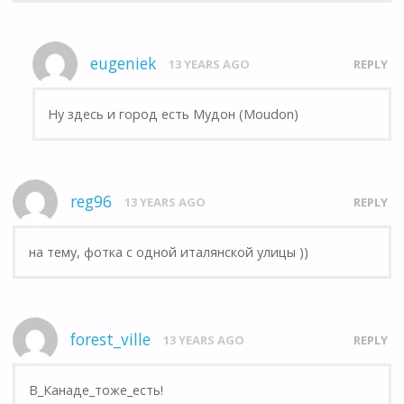
eugeniek
13 YEARS AGO
REPLY
Ну здесь и город есть Мудон (Moudon)
reg96
13 YEARS AGO
REPLY
на тему, фотка с одной италянской улицы ))
forest_ville
13 YEARS AGO
REPLY
В_Канаде_тоже_есть!