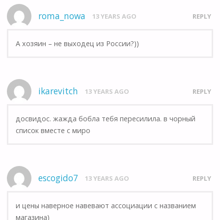
roma_nowa
13 YEARS AGO
REPLY
А хозяин – не выходец из России?))
ikarevitch
13 YEARS AGO
REPLY
досвидос. жажда бобла тебя пересилила. в чорный
список вместе с миро
escogido7
13 YEARS AGO
REPLY
и цены наверное навевают ассоциации с названием
магазина)