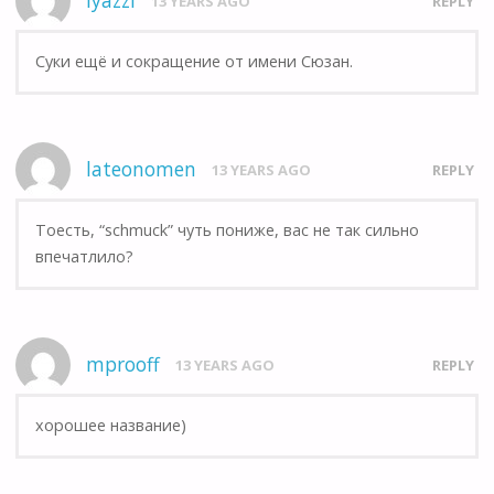
lyazzi
13 YEARS AGO
REPLY
Суки ещё и сокращение от имени Сюзан.
lateonomen
13 YEARS AGO
REPLY
Тоесть, “schmuck” чуть пониже, вас не так сильно
впечатлило?
mprooff
13 YEARS AGO
REPLY
хорошее название)