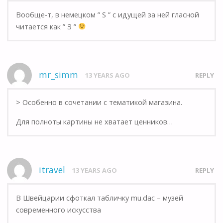
Вообще-т, в немецком ” S ” с идущей за ней гласной
читается как ” З ”
mr_simm
13 YEARS AGO
REPLY
> Особенно в сочетании с тематикой магазина.
Для полноты картины не хватает ценников…
itravel
13 YEARS AGO
REPLY
В Швейцарии сфоткал табличку mu.dac – музей
современного искусства