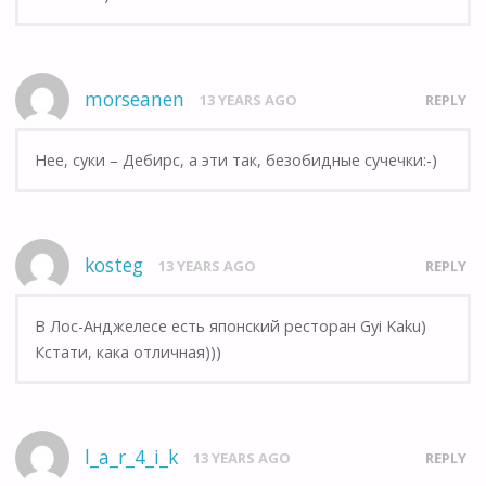
morseanen
13 YEARS AGO
REPLY
Нее, суки – Дебирс, а эти так, безобидные сучечки:-)
kosteg
13 YEARS AGO
REPLY
В Лос-Анджелесе есть японский ресторан Gyi Kaku)
Кстати, кака отличная)))
l_a_r_4_i_k
13 YEARS AGO
REPLY