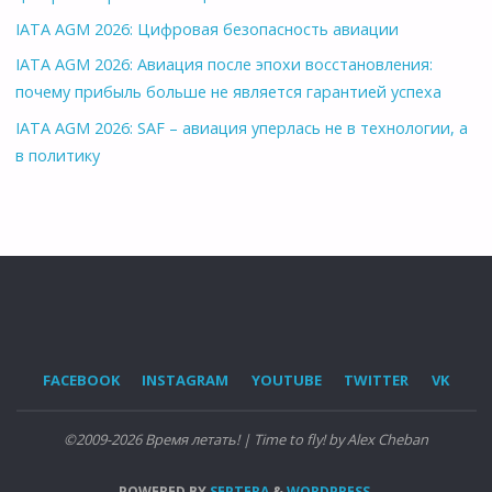
IATA AGM 2026: Цифровая безопасность авиации
IATA AGM 2026: Авиация после эпохи восстановления:
почему прибыль больше не является гарантией успеха
IATA AGM 2026: SAF – авиация уперлась не в технологии, а
в политику
FACEBOOK
INSTAGRAM
YOUTUBE
TWITTER
VK
©2009-2026 Время летать! | Time to fly! by Alex Cheban
POWERED BY
SEPTERA
&
WORDPRESS.