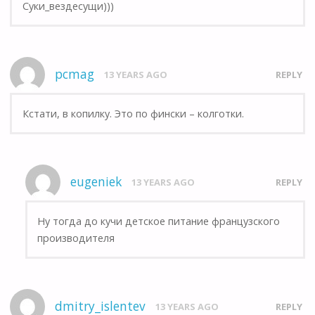
Суки_вездесущи)))
pcmag
13 YEARS AGO
REPLY
Кстати, в копилку. Это по фински – колготки.
eugeniek
13 YEARS AGO
REPLY
Ну тогда до кучи детское питание французского
производителя
dmitry_islentev
13 YEARS AGO
REPLY