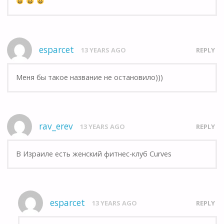
esparcet
13 YEARS AGO
REPLY
Меня бы такое название не остановило)))
rav_erev
13 YEARS AGO
REPLY
В Израиле есть женский фитнес-клуб Curves
esparcet
13 YEARS AGO
REPLY