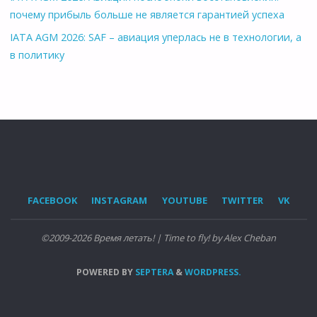
почему прибыль больше не является гарантией успеха
IATA AGM 2026: SAF – авиация уперлась не в технологии, а
в политику
FACEBOOK
INSTAGRAM
YOUTUBE
TWITTER
VK
©2009-2026 Время летать! | Time to fly! by Alex Cheban
POWERED BY
SEPTERA
&
WORDPRESS.