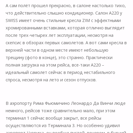
А сам полёт прошел прекрасно, в салоне настолько тихо,
что действительно слышно кондиционер. Салон А220 у
SWISS имеет очень стильные кресла ZIM с эффектными
хромированными вставками, которая отлично выглядит
после трех-четырех лет эксплуатации, несмотря на
скепсис в обзорах первых самолетов. А вот сами кресла в
верхней части в одном месте имеют небольшую
трещину (фото в конце), это странно. Практически
полная загрузка на этом рейса, все-таки А220 –
идеальный самолет сейчас в период нестабильного
спроса, несмотря на лето и сезон отпусков.
⠀
В аэропорту Рима Фьюмичино Леонардо Да Винчи люде
немного, рейсов тоже сравнительно мало, при этом
терминал 1 сейчас вообще закрыт, все рейсы
осуществляются из Терминала 3. Но особенно удивил
аэропорт Цюриха, он вообще пустой, вечером в будний